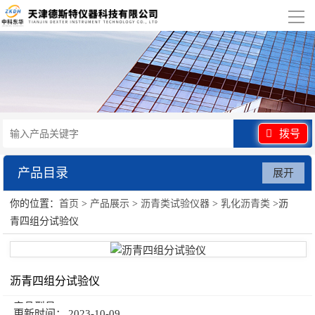
导
航
网站首页
关于我们
产品展示
拨号
行业应用
产品目录
展开
视频展示
你的位置：
首页
>
产品展示
>
沥青类试验仪器
>
乳化沥青类
>沥
沥青类试验仪器
青四组分试验仪
资讯中心
联系我们
沥青四组分试验仪
产品型号：
更新时间：
2023-10-09