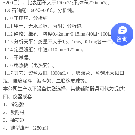
~200目），比表面积大于150m?/g,孔体积250mm?/g.
1.9 石油醚：60℃~90℃，分析纯。
1.10 正庚烷：分析纯。
1.11 甲苯、无水乙醇、丙酮：分析纯。
1.12 硅胶：细孔、粒度0.42mm~0.15mm(40目~100目)。
1.13 分析天平：感量不大于1g、1mg、0.1mg各一个。
1.14 定量滤纸：中速φ110mm~125mm。
1.15 干燥器。
1.16 电热板（电热套）。
1.17 其它：瓷蒸发皿（300mL）、吸液管、蒸馏水大细口
瓶、玻璃漏斗、漏斗架、二联橡皮球等。
本公司生产以下设备供您选择，其他辅助器具可代为提供：
四、仪器成套
1、冷凝器
2、吸附柱
3、抽提器
4、锥型烧杯（250ml）