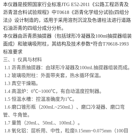
本仪器是按照国家行业标准JTG E52-2011《公路工程沥青及
沥青混合料试验规程》中T0618《沥青化学组分试验(四组分
法)》设计制造的，适用于采用溶剂沉淀及色谱柱法进行道路
石油沥青的四组分成分分析。
本仪器由沥青质抽提器（包括球形冷凝器及100ml抽提器组装
面成）和玻璃吸附柱，其结构及技术参数*符合T?0618-1993
标准要求
三、1 仪具与材料
1.1 沥青质抽提器：由球形冷凝器及100mL抽提器组装而成。
1.2 玻璃吸附柱：外面带夹套，热水循环保温。
1.3 真空干燥箱。
1.4 高温炉：0℃~1000℃，有自动温度控制器。
1.5 恒温水槽：控温准确度为1℃。
1.6 磨口锥形瓶（200mL~250mL）、磨口冷凝器、磨口弯
管、牛角管。
1.7 量筒（20mL、50mL、100mL）。
1.8 氧化铝：层析用、中性，粒度0.15mm~0.075mm（100目