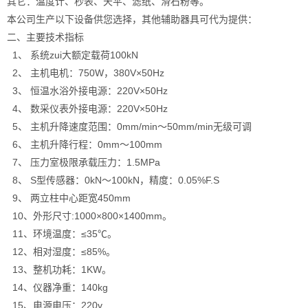
其它：温度计、秒表、天平、滤纸、滑石粉等。
本公司生产以下设备供您选择，其他辅助器具可代为提供：
二、主要技术指标
1、 系统zui大额定载荷100kN
2、 主机电机：750W，380V×50Hz
3、 恒温水浴外接电源：220V×50Hz
4、 数采仪表外接电源：220V×50Hz
5、 主机升降速度范围：0mm/min～50mm/min无级可调
6、 主机升降行程：0mm～100mm
7、 压力室极限承载压力：1.5MPa
8、 S型传感器：0kN～100kN，精度：0.05%F.S
9、 两立柱中心距宽450mm
10、外形尺寸:1000×800×1400mm。
11、环境温度：≤35℃。
12、相对湿度：≤85%。
13、整机功耗：1KW。
14、仪器净重：140kg
15、电源电压：220v