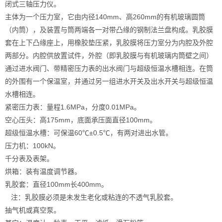
闭式三轴压力仪。
主体为一个压力室，它由内径140mm、高260mm的有机玻璃圆筒
（内筒），及装置与筒两端各一对带凸缘的钢制法兰盘构成。乳胶膜
套在上下凸缘座上，用橡胶垫压紧，乳胶膜将压力室分为内腔及外腔
两部分。内腔供放置试件，外腔（即乳胶膜与有机玻璃内筒壁之间）
通过进水阀门、带精密压力表的出水阀门与超级恒温水槽相连。在筒
的外围有一个保温室，并通过另一组进水开关及出水开关与超级恒温
水槽相连。
紧密压力表：量程1.6MPa，分度0.01MPa。
空心压头：高175mm，底面承压面直径100mm。
超级恒温水槽：可保温60℃±0.5℃，有两对进出水管。
压力机：100kN。
千分表及表架。
烘箱：装有温度调节器。
乳胶套：直径100mm长400mm。
注：乳胶膜必须是未发生老化或粘连的不透气乳胶套。
抽气机或真空泵。