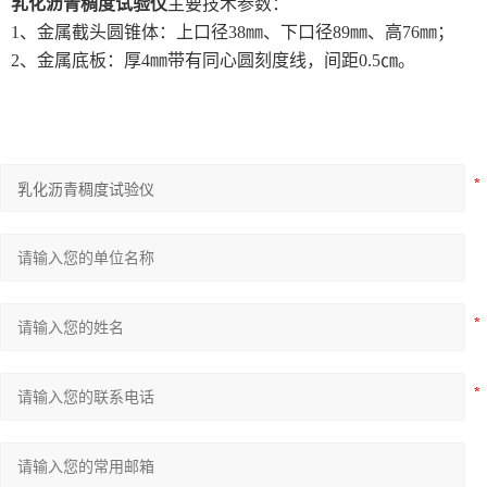
乳化沥青稠度试验仪
主要技术参数：
1、金属截头圆锥体：上口径38㎜、下口径89㎜、高76㎜；
2、金属底板：厚4㎜带有同心圆刻度线，间距0.5㎝。