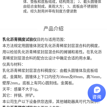
体、垫板和底板组成，结构简洁； 2、截头圆锥体
由铝合金制成，美观大方； 3、底板由不锈钢制
成，经久耐用并带有刻度方便读数
乳化沥青稠度试验仪
目的与适用范围：
本方法规定用圆锥体测定乳化沥青稀浆封层混合料的稠度，
用以检验乳化沥青稀浆封层混合料的摊铺和易性。在乳化沥
青稀浆封层混合料的配合比设计中确定合适的用水量。
仪具与材料：
乳化沥青稀浆封层混合料稠度仪：由截头圆锥体及底板组
成，金属制，圆锥体上下口内径为38mm及89mm，高76mm，
壁厚2mm,。底板上有同心圆刻线。金属板。
天平：感量不大于1g。
其它：拌锅、拌铲。
本公司生产以下设备供您选择，其他辅助器具可代为提供：