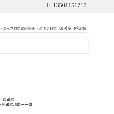
13501151717
>
>
>漆膜多用检测仪
防水卷材类试验仪器
油漆涂料类
压痕试验
三项试验功能于一体