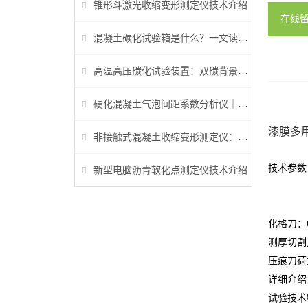
锥形斗激光收缩变形测定仪技术介绍
在线
混凝土碳化试验箱是什么？一文读懂它的功能、原理与标准要求
高温高压碳化试验装置：双碳背景下胶凝材料研究核心装备
硬化混凝土气泡间距系数分析仪｜参数检测与行业标准详解
漆膜多
非接触式混凝土收缩变形测定仪：早龄期收缩检测核心设备
技术参数：
新型电脑沥青软化点测定仪技术介绍
GB/T
GB/T
化格刀：6
测厚切割刀
压痕刀荷重
详细介绍
试验技术