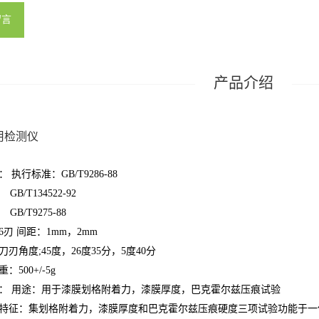
留言
用检测仪
 执行标准：GB/T9286-88
134522-92
9275-88
刃 间距：1mm，2mm
刃角度;45度，26度35分，5度40分
：500+/-5g
： 用途：用于漆膜划格附着力，漆膜厚度，巴克霍尔兹压痕试验
特征：集划格附着力，漆膜厚度和巴克霍尔兹压痕硬度三项试验功能于一