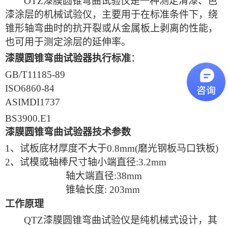
OTZ漆膜圆锥弯曲试验仪是一种测定清漆、色
漆涂层的机械试验仪，主要用于在标准条件下，绕
锥形轴弯曲时的抗开裂或从金属板上剥离的性能，
也可用于测定涂层的延伸率。
漆膜圆锥弯曲试验器
执行标准
：
GB/T11185-89
ISO6860-84
ASIMDI1737
BS3900.E1
漆膜圆锥弯曲试验器
技术参数
1、
试板底材厚度不大于
0.8mm(磨光钢板马口铁板)
2、
试模或轴棒尺寸轴小端直径
:3.2mm
轴大端直径
:38mm
锥轴长度
: 203mm
工作原理
QTZ漆膜圆锥弯曲试验仪是纯机械式设计，其