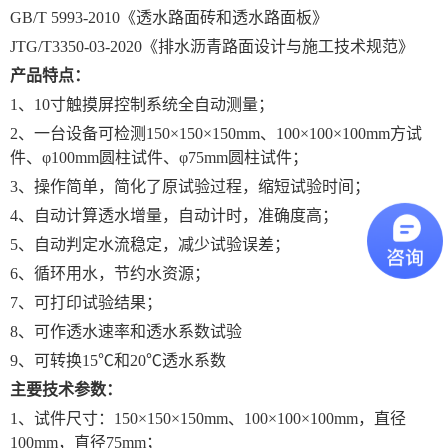
GB/T 5993-2010《透水路面砖和透水路面板》
JTG/T3350-03-2020《排水沥青路面设计与施工技术规范》
产品特点：
1、10寸触摸屏控制系统全自动测量；
2、一台设备可检测1
5
0×1
5
0×1
5
0
mm、
100×100×100mm方试
件、φ100mm圆柱试件、φ75mm圆柱试件；
3、操作简单，简化了原试验过程，缩短试验时间；
4、自动计算透水增量，自动计时，准确度高；
5、自动判定水流稳定，减少试验误差；
6、循环用水，节约水资源；
7、可打印试验结果；
8、可作透水速率和透水系数试验
9、可转换15℃和20℃透水系数
主要技术参数：
1、试件尺寸：1
5
0×1
5
0×1
5
0mm
、
100×100×100mm，直径
100mm，直径75mm；