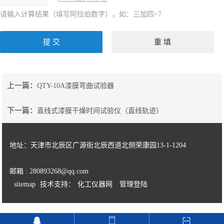
请输入计算结果（填写阿拉伯数字），如：三加四=7
上一篇：
QTY-10A漆膜弯曲试验器
下一篇：
直线式漆膜干燥时间试验仪（直线轨迹）
地址：天津市北辰区广源街北辰西道北侧荣康园13-1-1204
邮箱 : 280893268@qq.com
sitemap
技术支持：
化工仪器网
管理登陆