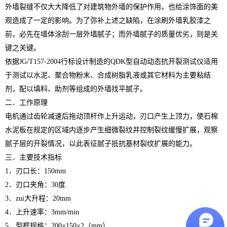
外墙裂缝不仅大大降低了对建筑物外墙的保护作用，也给涂饰面的美
观造成了一定的影响。为了弥补上述之缺陷，在涂刷外墙乳胶漆之
前，必先在墙体涂刮一层外墙腻子；而外墙腻子的质量优劣，则是关
键之关键。
依据JG/T157-2004行标设计制造的QDK型自动动态抗开裂测试仪适用
于测试以水泥、聚合物粉末、合成树脂乳液或其它材料为主要粘结
剂，配以填料、助剂等组成的外墙找平腻子。
二．工作原理
电机通过齿轮减速后拖动顶杆作上升运动，刃口产生上顶力，使石棉
水泥板在规定的区域内逐步产生细微裂纹并控制裂纹缓慢扩展，观察
腻子层的开裂情况，以此表征腻子抵抗基材裂纹扩展的能力。
三．主要技术指标
1．刃口长：150mm
2．刃口夹角：30度
3．zui大升程：20mm
4．上升速率：3mm/min
5．型框规格：200×150×2（mm）