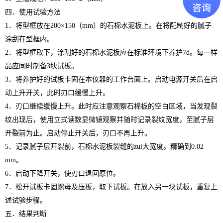
四．使用试验方法
1．将型框放在200×150（mm）的石棉水泥板上。在将配制好的腻子
涂刮在型框内。
2．将型框取下，涂刮好的石棉水泥板应在标准环境下养护7d。每一样
品应同时制备3块试板。
3．将养护好的试板卡固在本仪器的工作台面上。启动电源开关后在启
动上升开关，此时刃口缓慢上升。
4．刃口继续缓慢上升。此时应注意观察石棉板的空白区域，当发现裂
纹出现后，使用立式读数显微镜观察并随时记录裂纹宽度，至腻子层
开裂前为止。启动停止开关后，刃口不再上升。
5．记录腻子层开裂前，石棉水泥板裂缝的zui大宽度。精确到0.02
mm。
6．启动下降开关，使刃口退回原位。
7．松开试板卡固螺母及压板，取下试板。在放入另一块试板，重复上
述试验步骤。
五．结果判断