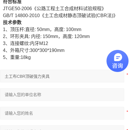
符合
标准
JTGE50-2006
《公路工程土工合成材料试验规程》
GB/T 14800-2010
《土工合成材静态顶破试验
(CBR
法
)
》
技术参数
1
、
顶压杆
:
直径
: 50mm
，高度
: 100mm
2
、
环形夹具
:
内径
: 150mm
，高度
: 120mm
3
、
连接螺纹
:
内牙
M12
4
、
外箱尺寸
:300*300*190mm
5
、
重量
:18kg