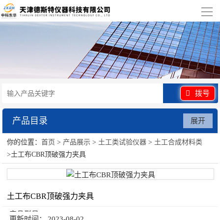
导
航
网站首页
关于我们
产品展示
拨号
行业应用
产品目录
展开
视频展示
你的位置：
首页
>
产品展示
>
土工类试验仪器
>
土工合成材料类
土工类试验仪器
>土工布CBR顶破强力夹具
资讯中心
联系我们
土工布CBR顶破强力夹具
产品型号：
更新时间：
2023-08-02