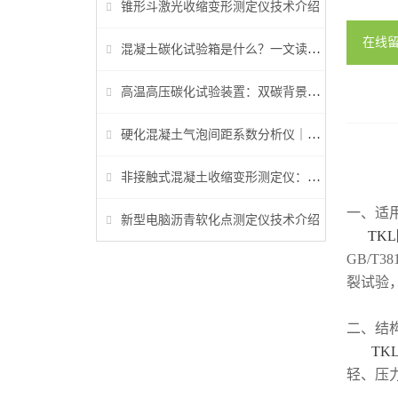
锥形斗激光收缩变形测定仪技术介绍
在线
混凝土碳化试验箱是什么？一文读懂它的功能、原理与标准要求
高温高压碳化试验装置：双碳背景下胶凝材料研究核心装备
硬化混凝土气泡间距系数分析仪｜参数检测与行业标准详解
非接触式混凝土收缩变形测定仪：早龄期收缩检测核心设备
一、适
新型电脑沥青软化点测定仪技术介绍
TK
GB/T
裂试验，
二、结
TK
轻、压