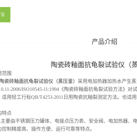
留言
陶瓷砖釉面抗龟裂试验仪（
用范围
L陶瓷砖釉面抗龟裂试验仪（蒸压釜）
采用电加热器加热水产生蒸
3810.11-2006/ISO10545-11:1994《陶瓷砖釉面抗龟裂
适用轻工行标QB/T4253-2011日用陶瓷抗釉裂测定方法。也
构特点
L
主要由不锈钢压力罐体、电接点压力表、安全阀、电加热器、
力控制精度高、操作方便、运行可靠等特点。