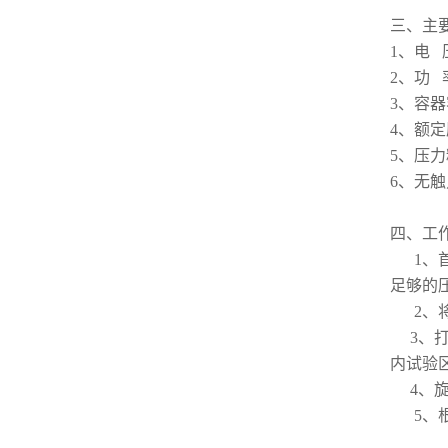
三、主
1、电 
2、功
3、容器
4、额定
5、压力
6、无
四、
工
1、首
足够的
2、将
3、打
内试验
4、旋
5、根