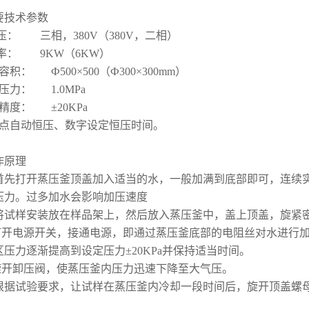
要技术参数
压： 三相，380V（380V，二相）
 率： 9KW（6KW）
容积： Ф500×500（Ф300×300mm）
压力： 1.0MPa
精度： ±20KPа
触点自动恒压、数字设定恒压时间。
作原理
先打开蒸压釜顶盖加入适当的水，一般加满到底部即可，连续实
压力。过多加水会影响加压速度
试样安装放在样品架上，然后放入蒸压釜中，盖上顶盖，旋紧
开电源开关，接通电源，即通过蒸压釜底部的电阻丝对水进行加
区压力逐渐提高到设定压力±20KPa并保持适当时间。
开卸压阀，使蒸压釜内压力迅速下降至大气压。
据试验要求，让试样在蒸压釜内冷却一段时间后，旋开顶盖螺