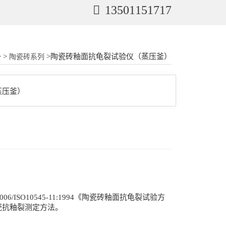
13501151717
 >
>陶瓷砖釉面抗龟裂试验仪（蒸压釜）
陶瓷砖系列
6/ISO10545-11:1994《陶瓷砖釉面抗龟裂试验方
陶瓷抗釉裂测定方法。