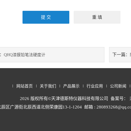
：
下一篇：
QHQ漆膜铅笔法硬度计
网站首页
关于我们
产品展示
行业应用
公司新闻
2026 版权所有©天津德斯特仪器科技有限公司 备案号：
辰区广源街北辰西道北侧荣康园13-1-1204
邮箱 : 280893268@qq.c