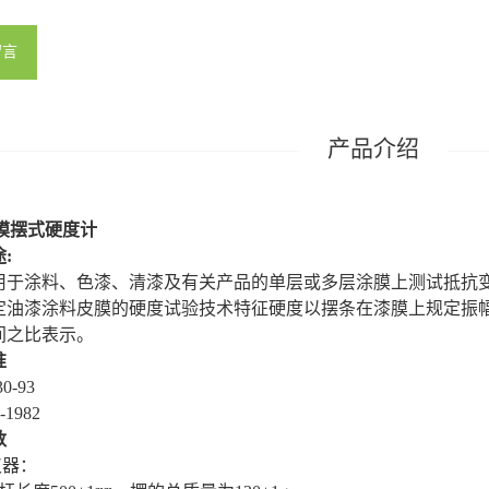
留言
漆膜摆式硬度计
途
:
用于涂料、色漆、清漆及有关产品的单层或多层涂膜上测试抵抗
定油漆涂料皮膜的硬度试验技术特征硬度以摆条在漆膜上规定振
间之比表示
。
准
0-93
-1982
数
仪器：