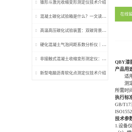
锥形斗激光收缩变形测定仪技术介绍
在线
混凝土碳化试验箱是什么？一文读懂它的功能、原理与标准要求
高温高压碳化试验装置：双碳背景下胶凝材料研究核心装备
硬化混凝土气泡间距系数分析仪｜参数检测与行业标准详解
非接触式混凝土收缩变形测定仪：早龄期收缩检测核心设备
QBY
产品
用
新型电脑沥青软化点测定仪技术介绍
适
测
所需时
执行标
GB/T173
ISO1552
技术参
1.设备