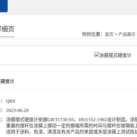
详细页
你的位置：
>
首页
产品展示
式硬度计
号：
QBY
间：
2023-06-20
绍：
涂膜摆式硬度计依据GB/T1730-93、ISO1552-1982设
重量的摆杆在涂膜上摆动一定的振幅所需的时间与摆杆在玻璃板上
适用于涂料、色漆、清漆及有关产品的单层或多层涂膜上测试抵