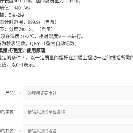
杆长度500±1㎜，摆的总质量为120±1g。
玻璃值
：
440+/-6s
幅
：
5度-2度
表计时范围
：
999.9s（自备）
表：分度为
0.1S。（自备）
必须在温度23±2℃，相对湿度50±5%进行。
Y型为秒表记数。QBY-Ⅱ型为自动记数。
膜摆式硬度计
使用原理
规定的条件下，以一定质量的摆杆在涂膜上摆动一定的振幅所需
比值。以
0~1表示
。
产品：
您的单位：
您的姓名：