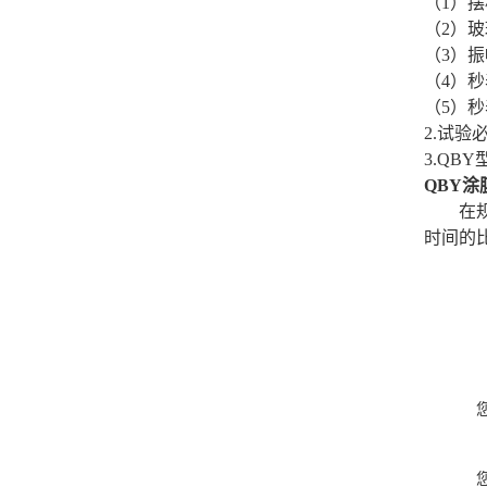
（
1）摆
（
2）
（
3
）
振
（
4
）
秒
（
5
）秒
2.试验
3.QB
QBY
涂
在
时间的