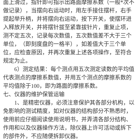
面上滑过，指针即可指示出路面摩擦系数（一般*次不
做记录），当摆向右运动时，用左手接住摆杆，右手
提起举升柄，并将摆向右运动，按下开关，使摆环进
入释放开关，并将摆针拔至紧靠拔针片，重复止项，
测不定五次，记录每次数值，五次数值差不大于三个
单位，（即刻度盘的一格半），如差值大于三个单
位，应检查原因，并再次重复上述各项操作，至符合
规定为止。
6）测定结果：每个测点用五次测定读数的平均值
代表测点的摩擦系数值，并用五个测点的摩擦系数的
平均值除于100，即为路面的摩擦系数。
七、仪器的维护保管运输
1、
是精密仪器，必须注意保护其各部分机构，以
免影响的测试精度，如对仪器的结构部分不熟悉时，
使用前应仔细阅读使用说明书，并弄清各部分结构、
作用和以及仪器操作方法，除仪器上许可活动或拆下
的部件外，不应随便拆卸仪器。