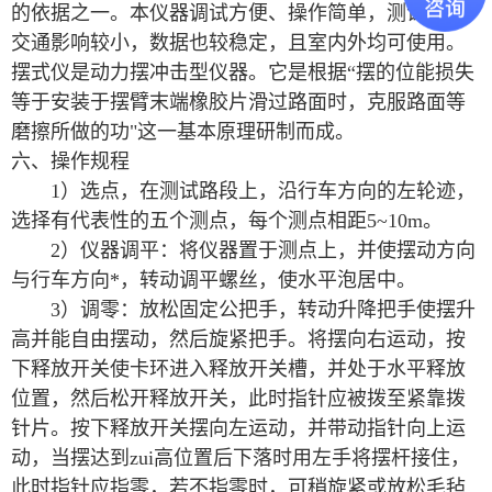
的依据之一。本仪器调试方便、操作简单，测试时对
交通影响较小，数据也较稳定，且室内外均可使用。
摆式仪是动力摆冲击型仪器。它是根据“摆的位能损失
等于安装于摆臂末端橡胶片滑过路面时，克服路面等
磨擦所做的功"这一基本原理研制而成。
六、操作规程
1）选点，在测试路段上，沿行车方向的左轮迹，
选择有代表性的五个测点，每个测点相距5~10m。
2）仪器调平：将仪器置于测点上，并使摆动方向
与行车方向*，转动调平螺丝，使水平泡居中。
3）调零：放松固定公把手，转动升降把手使摆升
高并能自由摆动，然后旋紧把手。将摆向右运动，按
下释放开关使卡环进入释放开关槽，并处于水平释放
位置，然后松开释放开关，此时指针应被拨至紧靠拨
针片。按下释放开关摆向左运动，并带动指针向上运
动，当摆达到zui高位置后下落时用左手将摆杆接住，
此时指针应指零，若不指零时，可稍旋紧或放松毛毡