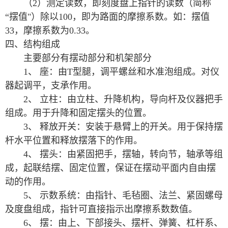
（2）测定读数，即刻度盘上指针的读数（简称
“摆值"）除以100，即为路面的摩擦系数。如：摆值
33，摩擦系数为0.33。
四、结构组成
主要部分有摆动部分和机架部分
1、 座：由T型腿，调平螺丝和水准泡组成。对仪
器起调平，支承作用。
2、 立柱：由立柱、升降机构，导向杆及仪器把手
组成。用于升降和固定摆头的位置。
3、 释放开关：安装于悬臂上的开关。用于保持摆
杆水平位置和释放摆落下的作用。
4、 摆头：由紧固把手，摆轴，转向节，轴承等组
成，起联结摆、固定位置，保证在摆动平面内自由摆
动的作用。
5、 示数系统：由指针、毛毡圈、法兰、紧固螺母
及度盘组成，指针可直接指示出摩擦系数数值。
6、 摆：由上、下部接头、摆杆、弹簧、杠杆系、