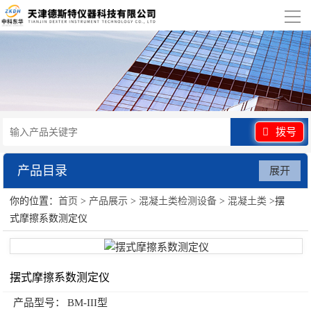
导
航
网站首页
关于我们
产品展示
拨号
行业应用
产品目录
展开
视频展示
你的位置：
首页
>
产品展示
>
混凝土类检测设备
>
混凝土类
>摆
混凝土类检测设备
式摩擦系数测定仪
资讯中心
联系我们
摆式摩擦系数测定仪
产品型号：
BM-III型