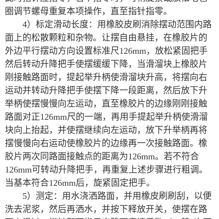
圈调节螺母重复本项操作，直至指针指零。
4）标定滑动长度：用橡胶皮刷消除摆动范围内路
面上的松散颗粒和杂物。让摆自由悬挂，在橡胶片的
外边平行摆动方向设置标准尺126mm，放松紧固把手
然后转动升降把手使摆缓缓下降，当滑溜块上橡胶片
刚接触路面时，提起举升柄使滑溜块升高，将摆向右
运动并转动升降把手使摆下降一段距离，然后放下升
举柄使摆慢慢向左运动，直至橡胶片的边缘刚刚接触
路面对正126mm尺的一端，再用手提起举升柄使滑溜
块向上抬起，并使摆继续向左运动，放下升举柄再将
摆慢慢向右运动使橡胶片的边缘再一次接触路面。橡
胶片两次同路面接触点的距离为126mm。若不符合
126mm可转动升降把手，再重复上述步骤进行粗调。
当基本符合126mm后，旋紧固定把手。
5）测定：用水浇洒路面，并用橡皮刷刷刮，以便
洗去泥浆，然后再洒水，并按下释放开关，使摆在路