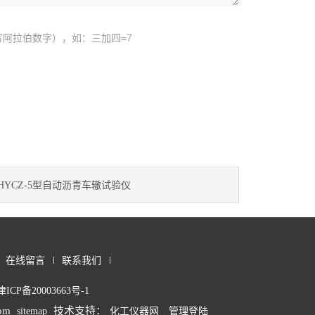
阿拉伯数字），如：三加四=7
HYCZ-5型自动沥青车辙试验仪
在线留言
联系我们
津ICP备20003663号-1
om
技术支持：
sitemap
化工仪器网
管理登陆