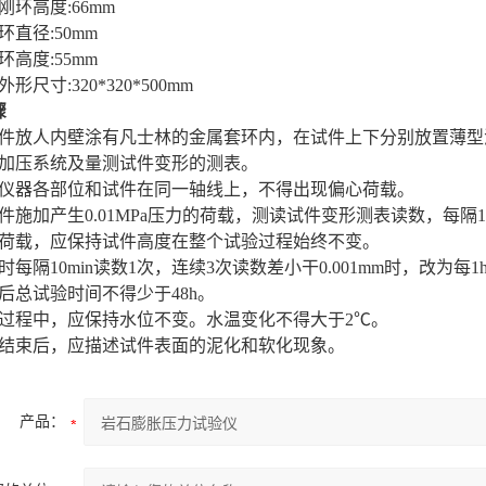
刚环高度:66mm
环直径:50mm
环高度:55mm
形尺寸:320*320*500mm
骤
试件放人内壁涂有凡士林的金属套环内，在试件上下分别放置薄型
装加压系统及量测试件变形的测表。
使仪器各部位和试件在同一轴线上，不得出现偏心荷载。
件施加产生0.01MPa压力的荷载，测读试件变形测表读数，每隔1
的荷载，应保持试件高度在整个试验过程始终不变。
时每隔10min读数1次，连续3次读数差小干0.001mm时，改为每1
水后总试验时间不得少
于
48h
。
验过程中，应保持水位不变。水温变化不得大于2℃
。
验结束后，应描述试件表面的泥化和软化现象
。
产品：