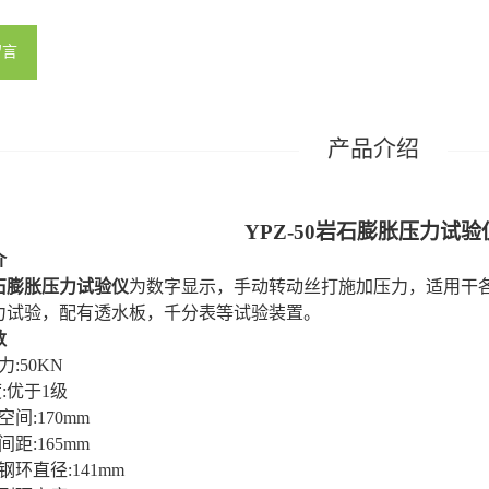
留言
YPZ-50
岩石膨胀压力试验
介
石膨胀压力试验仪
为数字显示，手动转动丝打施加压力，适用干
力试验，配有透水板，千分表等试验装置。
数
:50KN
度:优于1级
空间:170mm
间距:165mm
钢环直径:141mm