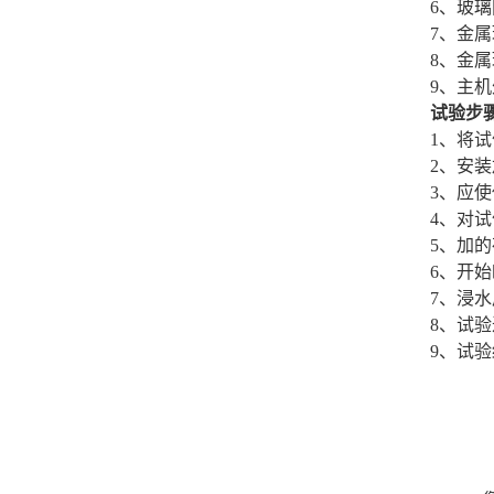
6、玻璃
7、金属
8、金属
9、主机外
试验步
1、将
2、安
3、应
4、对试
5、加
6、开始
7、浸
8、试
9、试