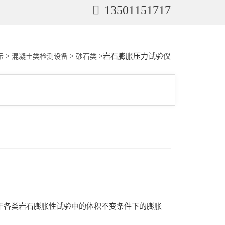
13501151717
>
>
>岩石膨胀压力试验仪
示
混凝土类检测设备
砂石类
干各类岩石膨胀性试验中的体积不变条件下的膨胀