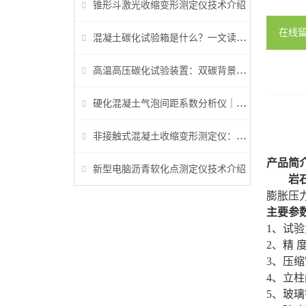
锥形斗激光收缩变形测定仪技术介绍
在线
混凝土碳化试验箱是什么？一文读懂它的功能、原理与标准要求
高温高压碳化试验装置：双碳背景下胶凝材料研究核心装备
硬化混凝土气泡间距系数分析仪｜参数检测与行业标准详解
非接触式混凝土收缩变形测定仪：早龄期收缩检测核心设备
产品简
新型电脑沥青软化点测定仪技术介绍
岩
膨胀压
主要参
1、试验力
2、精 
3、压缩
4、立柱
5、玻璃