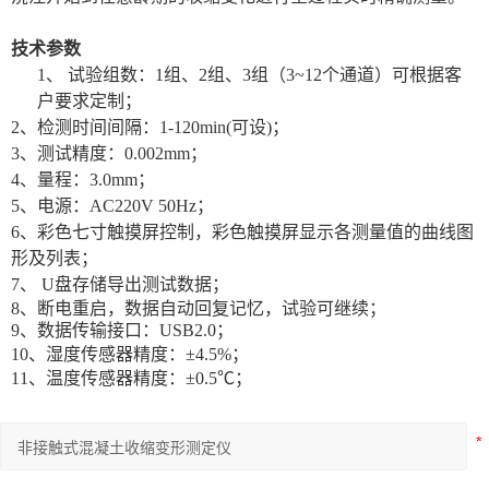
技术参数
1、
试验组数：
1
组
、
2
组、
3
组（
3~12
个通道）可根据客
户要求定制；
2
、检测时间间隔：
1-120min(
可设
)
；
3
、测试精度：
0.002mm
；
4
、量程：
3.0mm
；
5
、电源：
AC220V 50Hz
；
6
、彩色七寸触摸屏控制，
彩色触摸屏显示各测量值的曲线图
形及列表；
7
、
U
盘存储导出测试数据；
8、断电重启，数据自动回复记忆，试验可继续；
9、
数据传输接口：
USB2.0；
10、湿度传感器精度：±4.5%；
11、温度传感器精度：±0.5℃；