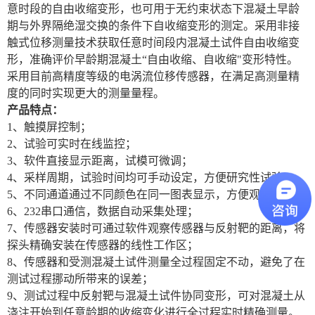
意时段的自由收缩变形，也可用于无约束状态下混凝土早龄
期与外界隔绝湿交换的条件下自收缩变形的测定。采用非接
触式位移测量技术获取任意时间段内混凝土试件自由收缩变
形，准确评价早龄期混凝土
“
自由收缩、自收缩
"
变形特性。
采用目前高精度等级的电涡流位移传感器，在满足高测量精
度的同时实现更大的测量量程。
产品特点：
1
、触摸屏控制；
2
、试验可实时在线监控；
3
、软件直接显示距离，试模可微调；
4
、采样周期，试验时间均可手动设定，方便研究性试验；
5
、不同通道通过不同颜色在同一图表显示，方便观察比较；
6
、
232
串口通信，数据自动采集处理；
7
、传感器安装时可通过软件观察传感器与反射靶的距离，将
探头精确安装在传感器的线性工作区；
8
、传感器和受测混凝土试件测量全过程固定不动，避免了在
测试过程挪动所带来的误差；
9
、测试过程中反射靶与混凝土试件协同变形，可对混凝土从
浇注开始到任意龄期的收缩变化进行全过程实时精确测量。