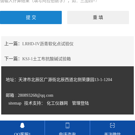
请输入计算结果（填写阿拉伯数字），如：三加四=7
上一篇：
LRHD-IV沥青软化点试验仪
下一篇：
KSJ-1土工布抗酸碱试验箱
地址：天津市北辰区广源街北辰西道北侧荣康园13-1-1204
邮箱 : 280893268@qq.com
sitemap
技术支持：
化工仪器网
管理登陆
QQ客服1
电话咨询
关注微信