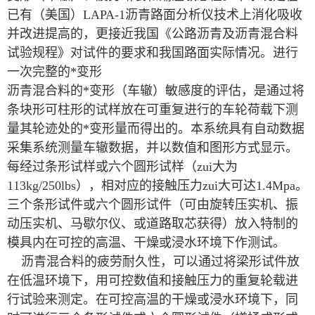
已有（美国）LAPA-1沥青路面分析仪技术上消化吸收
并改进提高的，更接近我国《公路沥青及沥青混合料
试验规程》对试件的要求和我国路面实际情况。进行
一次完整的*变形
沥青混合料的*变形（车辙）敏感度的评估，是通过将
条块形可柱形的试样放在可重复进行的车轮荷载下测
量其轮迹处的*变形量而得出的。本系统具有自动数据
采集系统测量车辙数据，并以数值和图形方式显示。
每经过条形试样或六个圆形试样（zui大为
113kg/250lbs），相对应的接触压力zui大可达1.4Mpa。
三个条形试件或六个圆形试件（可由旋转压实机、振
动压实机、马歇尔仪、或道路取芯获得）放入特制的
模具内在可控的高温、干燥或浸水环境下作测试。
沥青混合料的疲劳耐久性，可以通过将梁形试件放
在低温环境下，用可控数值和接触压力的重复轮载进
行试验来测定。在可控高温的干燥或浸水环境下，同