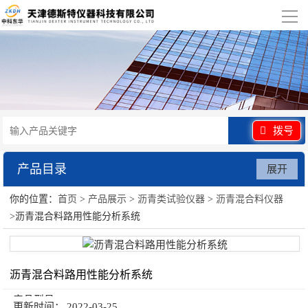
导
航
网站首页
关于我们
产品展示
拨号
行业应用
产品目录
展开
视频展示
你的位置：
首页
>
产品展示
>
沥青类试验仪器
>
沥青混合料仪器
沥青类试验仪器
>沥青混合料路用性能分析系统
资讯中心
联系我们
沥青混合料路用性能分析系统
产品型号：
更新时间：
2022-03-25