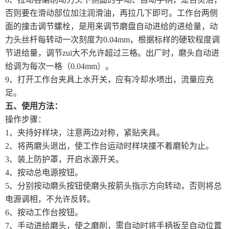
否则要在滑动部位加注润滑油，再拉几下即可。工作台两侧
面的撞击调节螺栓，是用来调节磨盘自动进给的进给量，动
力头丝杆每转动一次刻度为0.04mm，根据标样的硬软程度调
节进给量，调节zui大不允许超过三格。出厂时，磨头自动进
给调为每次一格（0.04mm）。
9、打开工作台夹具上水开关，应有冷却水喷出，流量应充
足。
五、使用方法：
操作步骤：
1、夹持好样块，注意两边对称，紧贴夹具。
2、将两磨头退出，使工作台运动时样块撞不着磨轮为止。
3、装上防护罩，开启水源开关。
4、按动总电源按钮。
5、分别按动磨头按钮使磨头按箭头指示方向转动，否则将总
电源调相，不允许反转。
6、按动工作台按钮。
7、手动进给磨头，使之磨削，需自动时将手柄扳至自动位置