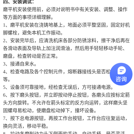
四、安装调试：
磨平机安装使用前，必须对说明书中有关安装、调整、操作
等方面的事项详细理解。
1、磨平机安装在浇铸地基上，地面必须平整坚固，固定好机
脚螺栓，避免本机工作振动。
2、安装完毕后，应清洗机床各部分防锈涂料，擦干净后再在
各滑动表面及导轨上加注润滑油，然后用手轻轻移动手轮、
磨盘，检查转动是否正常。
3、接通自来水。
4、检查电路及各个控制元件，熔断器接线头是否松动、掉线
等。
5、设备须可靠接地，经检查无误后，方可接通电源。
6、按下磨头按钮，并立即按动停止按钮，各磨头应按标定箭
头方向旋转。不允许在箭头标定的反方向运转，这样磨头坚
固螺母易松动，使磨盘松动掉下，撞坏设备。
7、按下总电源按钮，再按工作台按钮，工作台应往复运动，
换向灵活，移动平稳。
8、拉动各磨削动力头下侧面的手动、自动手柄，是否灵活，