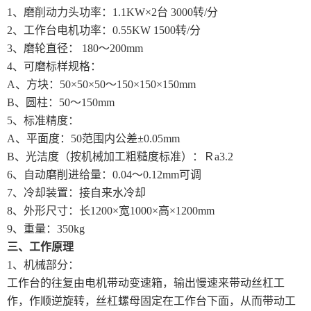
1、磨削动力头功率：1.1KW×2台 3000转/分
2、工作台电机功率：0.55KW 1500转/分
3、磨轮直径： 180～200mm
4、可磨标样规格：
A、方块：50×50×50～150×150×150mm
B、圆柱：50～150mm
5、标准精度：
A、平面度：50范围内公差±0.05mm
B、光洁度（按机械加工粗糙度标准）：Ｒa3.2
6、自动磨削进给量：0.04～0.12mm可调
7、冷却装置：接自来水冷却
8、外形尺寸：长1200×宽1000×高×1200mm
9、重量：350kg
三、工作原理
1、机械部分：
工作台的往复由电机带动变速箱，输出慢速来带动丝杠工
作，作顺逆旋转，丝杠螺母固定在工作台下面，从而带动工