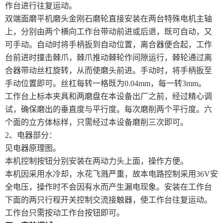
作台进行往复运动。
双端面磨平机磨头金刚石磨轮直接安装在两台特殊电机主轴
上，分别由两个横向工作台带动前进或后退，既可自动，又
可手动。自动时将手柄扳到自动位置，离合器便合起，工作
台前进时撞击棘爪，棘爪推动棘轮作间隙运行，棘轮通过离
合器带动丝杠旋转，从而使磨头前进。手动时，将手柄扳至
手动位置即可。丝杠每转一格既为0.04mm，每一转3mm。
工作台上标本夹具和两磨盘在本设备出厂之前，经过精心调
试，确保磨出的垂直度与平行度。每次磨削两个平行度。六
个面的立方体标样，只需经过本设备磨削三次即可。
2、电器部分：
见电器原理图。
本机控制按钮分别安装在两动力头上面，操作方便。
本机因采用水冷却，水花飞溅严重，故本电路控制采用36V安
全电压，操作时不会因有水而产生漏电现象。安装在工作台
下面的两只行程开关控制交流接触器，使工作台往复运动。
工作台只需按动工作台按钮即可。