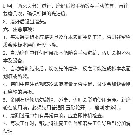
即可，两磨头分别进行，磨好后将手柄扳至手动位置，再往
复磨几次，确保标样的光洁度。
8、磨好后退出磨头。
六、注意事项：
1、每次装夹标本应将夹具及样本表面冲洗干净，否则残留物
质会使标本磨削精度下降。
2、自动磨削中任何时候都不能随意手动进给，否则会损坏标
本及设备。
3、自动磨削结束后，切勿先停磨头，反之可能造成标本表面
划痕或断裂。
4、磨削中应注意观察冷却液流量是否充足，过少会加快金刚
石磨轮的磨损。
5、金刚石磨轮切勿敲撞、碰击，否则会影响使用寿命。新磨
轮在使用前，必须先用普通刚玉砂轮开口，磨削才锋利。
6、磨削过程中如有异常声响，应立即停机检查。
7、每次工作时，都要将往复工作台和磨头工作导轨部分加润
滑油。