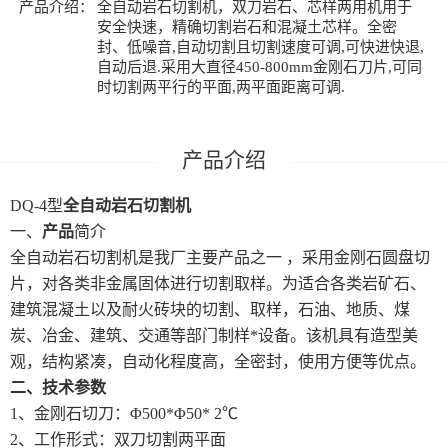
产品介绍：
全自动岩石切割机，双刀岩石、芯样两用机用于
安全快速，精确切割岩石和混凝土芯样。全密
封、低噪音,自动切割且切割速度可调,可快进快退,
自动后退.采用大直径450-800mm金刚石刀片,可同
时切割两平行的平面,两平面距离可调.
DQ-4型
全自动岩石切割机
一、
产品
简介
全自动岩石切割机是我厂主要产品之一 ，采用金刚石圆盘切
片，对各类非金属固体进行切割取样。为适合各类岩矿石、
建筑混凝土以及耐火砖块的切割、取样，石油、地质、煤
炭、冶金、建筑、交通等部门制样*设备。该机具有造型美
观，结构紧凑，自动化程度高，全密封，使用方便等优点。
二、技术参数
1、金刚石切刀：Φ500*Φ50* 2℃
2、工作形式：双刀切割两平面