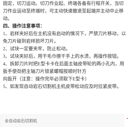
固定，切刀运动。切刀作业起、终端各备有行程开关，当切
刀作业运动至终端时，可主动快速撤退至起端并主动中止移
动。
四、操作注意事项：
1、岩样夹好后在主机没有启动的情况下，严禁刀片移动，以
免刀片碰到岩样损坏刀片。
2、试块一定要夹牢，防止松动。
3、试块夹好后，用干毛巾擦干手上的水渍，再操作按钮。
4、拆卸刀片时把E型卡卡在后面主轴皮带轮的两小孔内，用
扳手使劲把主轴刀片锁紧螺帽按顺时针方
向扳开（注意：操作完毕必须取下E型卡）
5、如发现自动岩石切割机主机皮带松动应及时拉紧皮带。