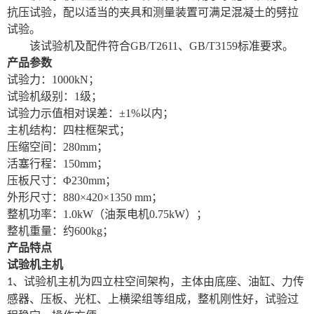
抗压试验，配以适当的夹具和测量装置可满足混凝土的劈拉
试验。
该试验机及配件符合
GB/T2611、GB/T3159标准要求。
产品参数
试验力：
1000kN；
试验机级别：
1级；
试验力示值相对误差：
±1%以内；
主机结构：四柱框架式；
压缩空间：
280mm；
活塞行程：
150mm；
压板尺寸：
Φ230mm；
外形尺寸：
880×420×1350 mm；
整机功率：
1.0kW（油泵电机0.75kW）；
整机重量：约
600kg；
产品特点
试验机主机
、
试验机主机为四立柱空间架构，主体由底座、油缸、力传
1
感器、压板、光杠
、
上横梁组等组成，整机刚性好，试验过