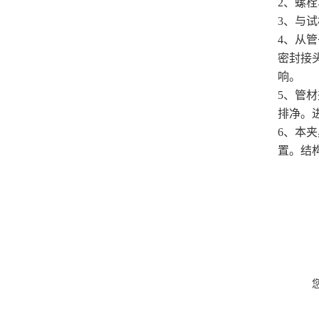
2、
螺栓
3、
与试
4、
从管
密封接
响。
5
、管材
排净。进
6
、本夹
置。结