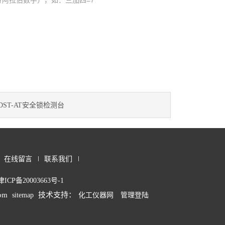
阿拉伯数字），如：三加四=7
DST-AT安全锁检测台
在线留言
联系我们
津ICP备20003663号-1
om
技术支持：
sitemap
化工仪器网
管理登陆