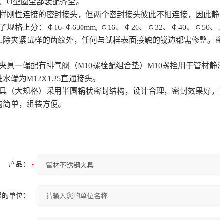
、O型圈全部装配齐全。
样刚性连接的密封接头，但两个密封接头彼此不相连接，因此静
子规格上分：￠16-￠630mm, ￠16、￠20、￠32、￠40、￠50、…
头除夹紧试样的齿纹外，任何与试样表面接触的锐边都需修整。
夹具一端配有排气阀（M10螺栓配组合垫）M10螺栓用于管材
水端为M12X1.25直通接头。
具（大规格）采用半圆锅状密封结构，设计合理，密封效果好，
构简单，组装方便。
产品：
您的单位：