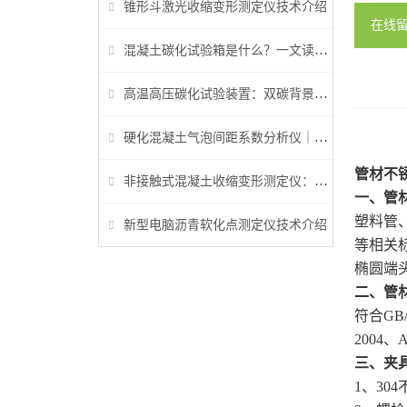
锥形斗激光收缩变形测定仪技术介绍
在线
混凝土碳化试验箱是什么？一文读懂它的功能、原理与标准要求
高温高压碳化试验装置：双碳背景下胶凝材料研究核心装备
硬化混凝土气泡间距系数分析仪｜参数检测与行业标准详解
管材不
非接触式混凝土收缩变形测定仪：早龄期收缩检测核心设备
一、
管
塑料管
新型电脑沥青软化点测定仪技术介绍
等相关
椭圆端
二、
管
符合GB/T
2004、
三、夹
1、
30