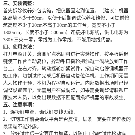
三、安装调整：
首先拆除仪器外包装箱，把仪器固定到
位置，（建议：机器
距离墙不少于
50cm，以便于后期调试保养和维修，可提前修
筑高度不少于20cm不高于30cm的工作台，宽度不小于
1300mm，长度不小于1500mm）连接好电源线，供电电源为
380V三火一零，零线为工作零线，不能用地线代替。
四、使用方法：
打开电源开关，液晶屏点亮即可进行实验操作，按平板后退
键使工作台自动复位，拧动钳口摇轮把混凝土砌块放到工作
台上，左右对齐。转动摇轮加紧试件，按自动启停键机器开
始工作，切割试件完成后机器自动复位停机，工作期间无需
人为操作干预，本机为程控自动运行。内部数据出场时已经
调整设置完毕，无需用户在做调整，如果需要调整请联系厂
家技术人员，以免出现数据不匹配而损坏机器的事故发生。
五、注意事项：
1、连接好电源，确认好零线火线，
2、切割工作前要确认平台是否复位，锯条一定要在定位板的
最里端不能外露。
3、放好试件后一定要用力加紧，以防止工作时试件松动错