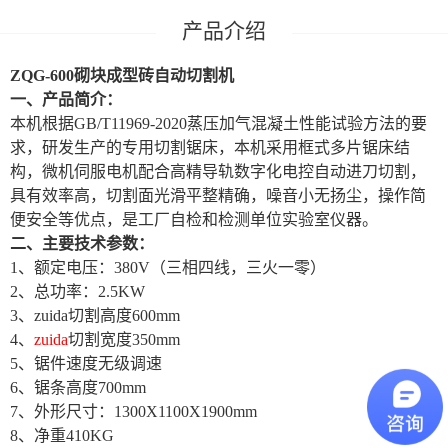
ZQG-600
砌块成型砖自动切割机
一、产品简介：
本机根据
GB/T11969-2020蒸压加气混凝土性能试验方法的要
求，研发生产的专用切割锯床，本机采用框式多片锯床结
构，微机伺服电机配合高精导轨数字化电控自动进刀切割，
具有效率高，切割面光滑平整精确，噪音小无扬尘，操作简
便安全等优点，是工厂自检和检测单位实验室
仪器。
二、主要技术参数：
1、额定电压：380V（三相四线，三火一零）
2、总功率：2.5KW
3、zuida切割高度600mm
4、
zuida
切割宽度350mm
5、锯件速度无级调速
6、锯条高度700mm
7、外形尺寸：1300X1100X1900mm
8、净重410KG