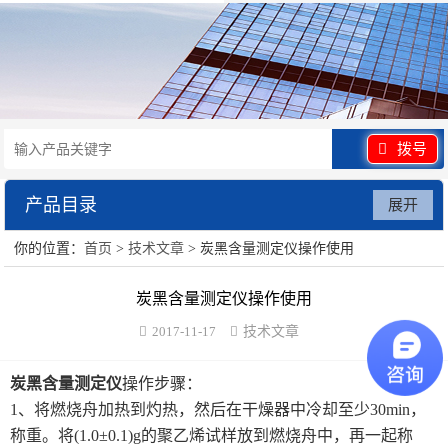
拨号
产品目录
展开
你的位置：
首页
>
技术文章
> 炭黑含量测定仪操作使用
水泥砂浆类试验仪器
炭黑含量测定仪操作使用
混凝土类检测设备
2017-11-17
技术文章
沥青类试验仪器
炭黑含量测定仪
操作步骤：
防水卷材类试验仪器
1、将燃烧舟加热到灼热，然后在干燥器中冷却至少30min，
称重。将(1.0±0.1)g的聚乙烯试样放到燃烧舟中，再一起称
陶瓷砖系列