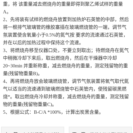
重，将 该重量减去燃烧舟的重量即得到聚乙烯试样的重量
A。
土工类试验仪器
2、先将装有试样的燃烧舟放置到加热炉石英管的中部，然后
将一根排气玻璃管的橡胶塞插在玻璃燃烧管的一端，调节气
建筑节能类试验仪器
氛装置使含氧量小于0.5%的氮气按 要求的流速通过石英管，
塑料管材检测试验机
并在以后的加热过程中保持这个流速。
3、将燃烧舟移至仪器口处，不要立刻取出；待燃烧舟在氮气
中稍微冷却下来后，取出燃烧舟，然后在干燥器中冷却
20~30min 并重新称重，减去燃烧舟的重量，测定残留物的重
量(残留物重量B)。
4、再将燃烧舟放会玻璃燃烧管，调节气氛装置将氧气取代氮
气以适当的流速通到玻璃燃烧管中石英管内，使残留碳黑燃
烧*。取出燃烧舟冷却并称重，减去燃烧舟的重量，测定残留
物的重量(残留物重量C)。
5、根据公式：B-C/A *100%，计算出炭黑含量。