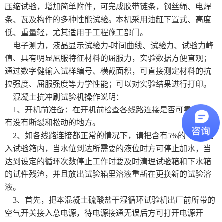
压缩试验，增加简单附件，可完成胶带链条，钢丝绳、电焊
条、瓦及构件的多种性能试验。本机采用油缸下置式、高度
土工类试验仪器
低、重量轻，尤其适用于工程施工部门。
电子测力，液晶显示试验力-时间曲线、试验力、试验力峰
建筑节能类试验仪器
值、具有明显屈服特征材料的屈服力，实验数据方便直观；
塑料管材检测试验机
通过数字健输入试样编号、横截面积，可直接测定材料的抗
拉强度、屈服强度等力学性能；可以对实验结果进行打印。
混凝土抗冲刷试验机操作说明：
1、开机前准备：在开机前检查各线路连接是否可靠安全，
有没有断裂和松动的地方。
2、如各线路连接都正常的情况下，请把含有5%的*溶液倒
入试验箱内，当水位到达所需要的液位时方可停止加水，当
达到设定的循环次数停止工作时要及时清理试验箱和下水箱
的试件残渣，并且放出试验箱里溶液重新在更换新的试验溶
液。
3、首先，把本混凝土硫酸盐干湿循环试验机出厂前所带的
空气开关接入总电源，待电源接通无误后方可打开电源开