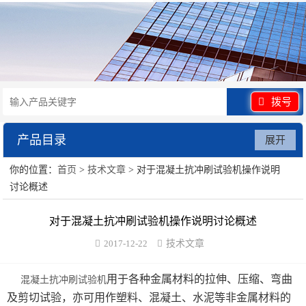
拨号
产品目录
展开
你的位置：
首页
>
技术文章
> 对于混凝土抗冲刷试验机操作说明
水泥砂浆类试验仪器
讨论概述
混凝土类检测设备
对于混凝土抗冲刷试验机操作说明讨论概述
沥青类试验仪器
2017-12-22
技术文章
防水卷材类试验仪器
用于各种金属材料的拉伸、压缩、弯曲
混凝土抗冲刷试验机
及剪切试验，亦可用作塑料、混凝土、水泥等非金属材料的
陶瓷砖系列