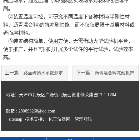
高压动水，通过压缩气体的膨胀实现动水对材料的逆向冲
刷。
②装置温度可控，可研究不同温度下各种材料(半刚性材
料、沥青混合料)的抗冲刷性能，而不仅仅局限于基层材料或
者面层材料。
③装置结构简单，使用方便，无需借助大型试验机平台，
便于推广，并且可同时开展多个试件的平行试验，试验效率
高。
上一篇：
下一篇：
路面砖透水系数测定
沥青混合料冻融机符
仪使用说明
合标准
地址：天津市北辰区广源街北辰西道北侧荣康园13-1-1204
邮箱 : 280893268@qq.com
sitemap
技术支持：
化工仪器网
管理登陆