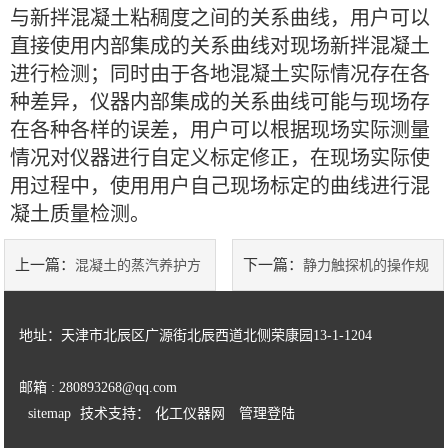
与新拌混凝土粘稠度之间的关系曲线，用户可以
直接使用内部集成的关系曲线对现场新拌混凝土
土工类试验仪器
进行检测；同时由于各地混凝土实际情况存在各
建筑节能类试验仪器
种差异，仪器内部集成的关系曲线可能与现场存
在各种各样的误差，用户可以根据现场实际测量
塑料管材检测试验机
情况对仪器进行自定义标定修正，在现场实际使
用过程中，使用用户自己现场标定的曲线进行混
凝土质量检测。
上一篇：
下一篇：
混凝土的蒸汽养护方
静力触探机的操作规
法
程
地址：天津市北辰区广源街北辰西道北侧荣康园13-1-1204
邮箱 : 280893268@qq.com
sitemap
技术支持：
化工仪器网
管理登陆