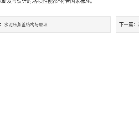
求研发与设计的,
各项性能都*符合国家标准。
：
下一篇：
水泥压蒸釜结构与原理