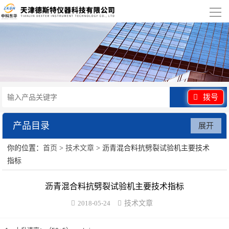
导
航
网站首页
关于我们
产品展示
拨号
行业应用
产品目录
展开
视频展示
你的位置：
首页
>
技术文章
> 沥青混合料抗劈裂试验机主要技术
水泥砂浆类试验仪器
指标
资讯中心
混凝土类检测设备
沥青混合料抗劈裂试验机主要技术指标
联系我们
沥青类试验仪器
2018-05-24
技术文章
防水卷材类试验仪器