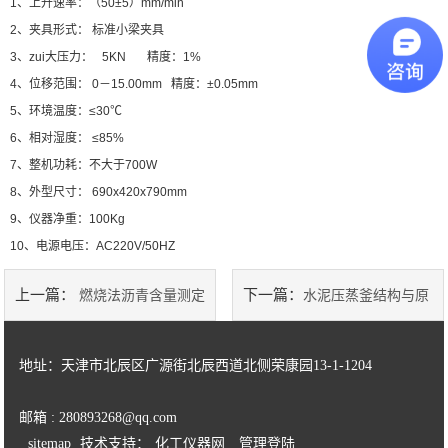
1、上升速率：（50±5）mm/min
2、夹具形式： 标准小梁夹具
陶瓷砖系列
3、zui大压力： 5KN 精度：1%
4、位移范围： 0－15.00mm 精度：±0.05mm
土工类试验仪器
5、环境温度：≤30℃
建筑节能类试验仪器
6、相对湿度： ≤85%
7、整机功耗：不大于700W
塑料管材检测试验机
8、外型尺寸： 690x420x790mm
9、仪器净重：100Kg
10、电源电压：AC220V/50HZ
上一篇：
下一篇：
燃烧法沥青含量测定
水泥压蒸釜结构与原
仪技术特点
理
地址：天津市北辰区广源街北辰西道北侧荣康园13-1-1204
邮箱 : 280893268@qq.com
sitemap
技术支持：
化工仪器网
管理登陆