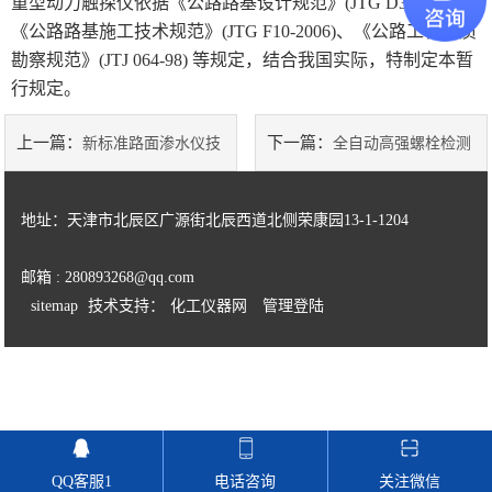
重型动力触探仪
依据《公路路基设计规范》(JTG D30-2004)、
《公路路基施工技术规范》(JTG F10-2006)、《公路工程地质
陶瓷砖系列
勘察规范》(JTJ 064-98) 等规定，结合我国实际，特制定本暂
行规定。
土工类试验仪器
上一篇：
下一篇：
新标准路面渗水仪技
全自动高强螺栓检测
建筑节能类试验仪器
术参数
仪操作使用
塑料管材检测试验机
地址：天津市北辰区广源街北辰西道北侧荣康园13-1-1204
邮箱 : 280893268@qq.com
sitemap
技术支持：
化工仪器网
管理登陆
QQ客服1
电话咨询
关注微信