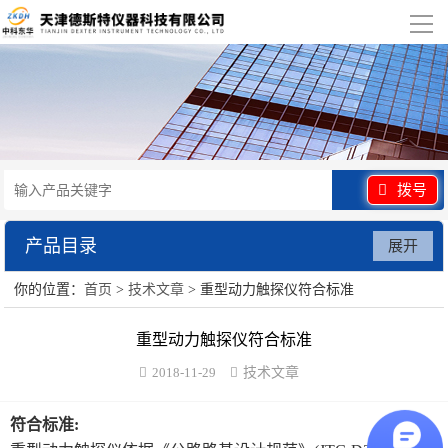
导
航
网站首页
关于我们
产品展示
拨号
行业应用
产品目录
展开
视频展示
你的位置：
首页
>
技术文章
> 重型动力触探仪符合标准
水泥砂浆类试验仪器
资讯中心
重型动力触探仪符合标准
混凝土类检测设备
2018-11-29
技术文章
联系我们
沥青类试验仪器
符合标准:
防水卷材类试验仪器