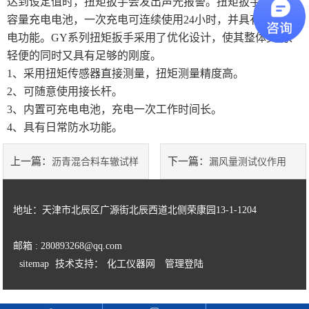
达到设定值时，扭矩扳手会发出声光报警。扭矩扳手内置高
容量充电电池，一次充电可连续使用24小时，并具有自动断
陶瓷砖系列
电功能。GY系列扭矩扳手采用了优化设计，使其整体美观、
轻便的同时又具有足够的刚度。
土工类试验仪器
1、
采用扭矩传感器直接测量，扭矩测量精度高。
2、
可随意使用接长杆。
建筑节能类试验仪器
3、
内置可充电电池，充电一次工作时间长。
塑料管材检测试验机
4、
具有日常防水功能。
上一篇：
下一篇：
沥青混合料车辙试样
漏风量测试仪作用
成型机特点
地址：天津市北辰区广源街北辰西道北侧荣康园13-1-1204
邮箱 : 280893268@qq.com
sitemap
技术支持：
化工仪器网
管理登陆