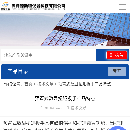
导
航
网站首页
关于我们
产品展示
拨号
行业应用
产品目录
展开
视频展示
你的位置：
首页
>
技术文章
> 预置式数显扭矩扳手产品特点
水泥砂浆类试验仪器
资讯中心
预置式数显扭矩扳手产品特点
混凝土类检测设备
2019-07-22
技术文章
联系我们
沥青类试验仪器
预置式数显扭矩扳手具有峰值保护和扭矩预置功能，当扭矩
防水卷材类试验仪器