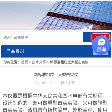
拨号
产品目录
展开
你的位置：
首页
>
技术文章
> 新标准粗粒土大型击实仪
水泥砂浆类试验仪器
新标准粗粒土大型击实仪
混凝土类检测设备
2019-10-31
技术文章
沥青类试验仪器
本仪器是根据中华人民共和国水电部有关规程，
防水卷材类试验仪器
设计制造的，既可做重型击实实验，又可做轻型
击实实验。该机具有结构简单、外形美观、使用
陶瓷砖系列