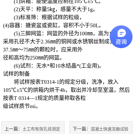
(1)烘箱：能使温度控制在105℃±5℃。
(2)天平：称量5㎏，感量不大于1g。
陶瓷砖系列
(3)标准筛：根据试样的粒级，
(4)容器：搪瓷盆或瓷缸，容积不小于50L。
土工类试验仪器
(5)三脚网篮：网篮的外径为100㎜，高为150㎜，
建筑节能类试验仪器
采用孔径不大于2.36㎜的铜网或水锈钢丝制成；检验
37.5㎜～75㎜的颗粒时，应采用外
塑料管材检测试验机
径和高均为250㎜的网篮。
(6)试剂：无水*和10水结晶*(工业用)。
试样的制备
将试样按表T0314-1的规定分级，洗净，放入
105℃±5℃的烘箱内烘干4h，取出并冷却至室温，然后
按表T 0314—1规定的质量称取各粒
级试样质节mi。
上一篇：
下一篇：
土工布有效孔径测定
混凝土快速冻融试验