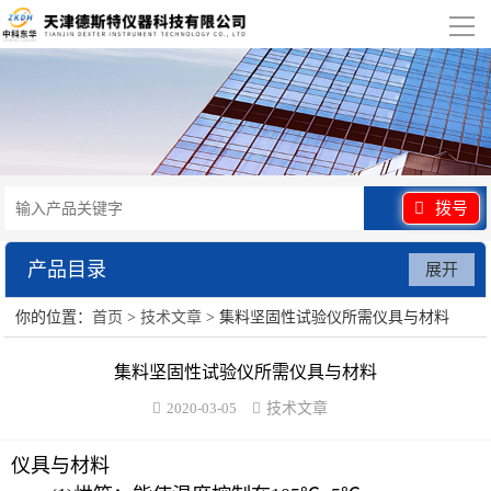
导
航
网站首页
关于我们
产品展示
拨号
行业应用
产品目录
展开
视频展示
你的位置：
首页
>
技术文章
> 集料坚固性试验仪所需仪具与材料
水泥砂浆类试验仪器
资讯中心
集料坚固性试验仪所需仪具与材料
混凝土类检测设备
2020-03-05
技术文章
联系我们
沥青类试验仪器
仪具与材料
防水卷材类试验仪器