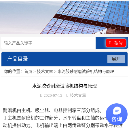
拨号
产品目录
展开
你的位置：
首页
>
技术文章
> 水泥胶砂耐磨试验机结构与原理
水泥砂浆类试验仪器
水泥胶砂耐磨试验机结构与原理
混凝土类检测设备
2020-07-15
技术文章
沥青类试验仪器
耐磨机由主机、吸尘器、电器控制箱三部分组成。
防水卷材类试验仪器
1.
主机是耐磨机的工作部分，水平转盘和主轴的运动均由电
动机提供动力。电机输出端上由两传动链分别带动水平转盘
陶瓷砖系列