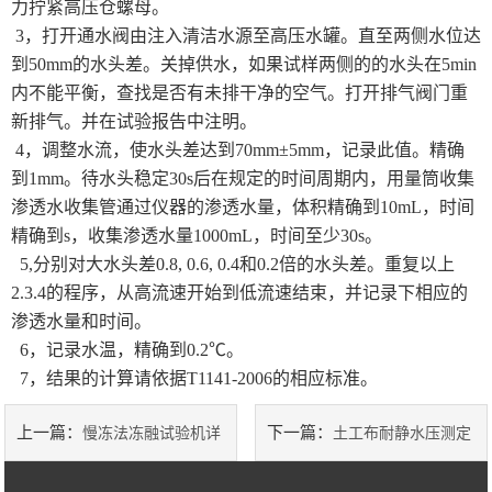
力拧紧高压仓螺母。
3，打开通水阀由注入清洁水源至高压水罐。直至两侧水位达
到50mm的水头差。关掉供水，如果试样两侧的的水头在5min
内不能平衡，查找是否有未排干净的空气。打开排气阀门重
新排气。并在试验报告中注明。
4，调整水流，使水头差达到70mm±5mm，记录此值。精确
到1mm。待水头稳定30s后在规定的时间周期内，用量筒收集
渗透水收集管通过仪器的渗透水量，体积精确到10mL，时间
精确到s，收集渗透水量1000mL，时间至少30s。
5,分别对大水头差0.8, 0.6, 0.4和0.2倍的水头差。重复以上
2.3.4的程序，从高流速开始到低流速结束，并记录下相应的
渗透水量和时间。
6，记录水温，精确到0.2℃。
7，结果的计算请依据T1141-2006的相应标准。
上一篇：
下一篇：
慢冻法冻融试验机详
土工布耐静水压测定
细介绍
仪参数及使用方法