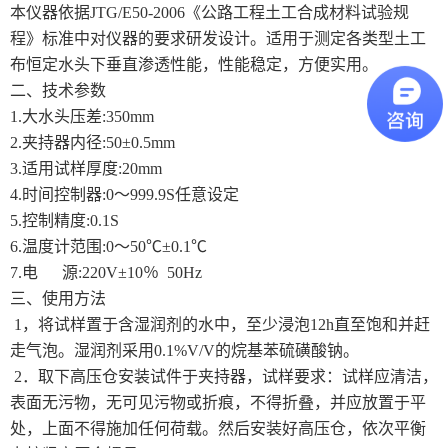
本仪器依据JTG/E50-2006《公路工程土工合成材料试验规
程》标准中对仪器的要求研发设计。适用于测定各类型土工
土工类试验仪器
布恒定水头下垂直渗透性能，性能稳定，方便实用。
二、技术参数
建筑节能类试验仪器
1.大水头压差:350mm
2.夹持器内径:50±0.5mm
塑料管材检测试验机
3.适用试样厚度:20mm
4.时间控制器:0～999.9S任意设定
5.控制精度:0.1S
6.温度计范围:0～50℃±0.1℃
7.电 源:220V±10％ 50Hz
三、使用方法
1，将试样置于含湿润剂的水中，至少浸泡12h直至饱和并赶
走气泡。湿润剂采用0.1%V/V的烷基苯硫磺酸钠。
2．取下高压仓安装试件于夹持器，试样要求：试样应清洁，
表面无污物，无可见污物或折痕，不得折叠，并应放置于平
处，上面不得施加任何荷载。然后安装好高压仓，依次平衡