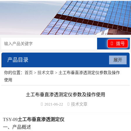
拨号
产品目录
展开
你的位置：
首页
>
技术文章
> 土工布垂直渗透测定仪参数及操作
水泥砂浆类试验仪器
使用
混凝土类检测设备
土工布垂直渗透测定仪参数及操作使用
沥青类试验仪器
2021-06-22
技术文章
防水卷材类试验仪器
TSY-09
土工布垂直渗透测定仪
一、产品概述
陶瓷砖系列