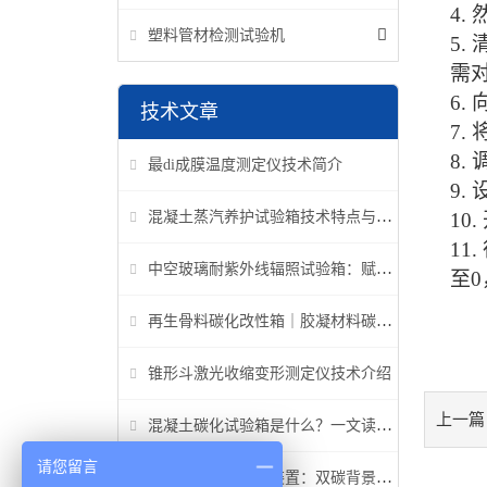
4.
塑料管材检测试验机
5.
需
6.
技术文章
7.
8.
最di成膜温度测定仪技术简介
9.
混凝土蒸汽养护试验箱技术特点与应用解析
10.
11.
中空玻璃耐紫外线辐照试验箱：赋能建筑玻璃质量检测新标准
至
再生骨料碳化改性箱｜胶凝材料碳化机理研究专用设备
锥形斗激光收缩变形测定仪技术介绍
上一篇
混凝土碳化试验箱是什么？一文读懂它的功能、原理与标准要求
请您留言
高温高压碳化试验装置：双碳背景下胶凝材料研究核心装备