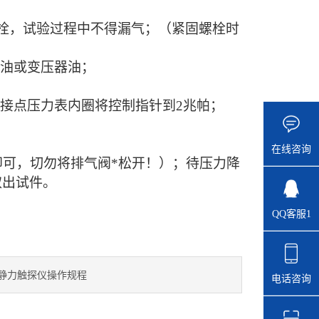
栓，试验过程中不得漏气；
（紧固螺栓时
油或变压器油；
电接点压力表内圈
将
控制指针到
2兆帕；
在线咨询
可，切勿将排气阀*松开！）；待压力降
取出试件。
QQ客服1
静力触探仪操作规程
电话咨询