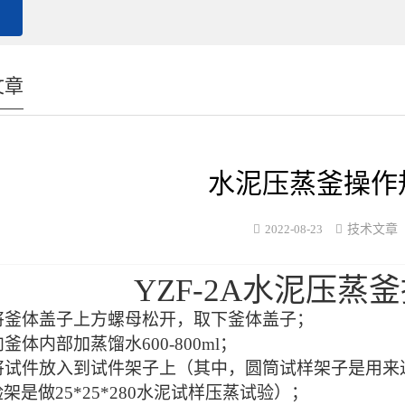
文章
水泥压蒸釜操作
2022-08-23
技术文章
YZF-2A水泥
压蒸釜
将釜体盖子上方螺母松开，取下釜体盖子；
向釜体内部加
蒸馏水
600-800ml；
将试件放入到试件架子上（其中，圆筒试样架子是用来
验架
是做
25*25*280水泥试样压蒸试验）；