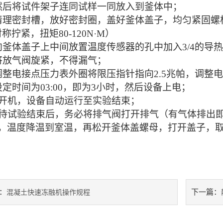
然后将试件架子连同试样一同放入到釜体中；
清理密封槽，
放好密封圈，盖好釜体盖子，均匀紧固螺
对称拧紧，扭矩
80-120N·M
）
向釜体盖子上中间放置温度传感器的孔中加入
3/4的
导热
将放气阀旋紧，不得漏气；
调整电接点压力表外圈
将限压
指针指向
2.5兆帕，调整
设定时间为
03:00，即为3小时，然后设备上电；
开机，设备自动运行至实验结束；
待试验结束后，务必将排气阀打开排气（有气体排出即
0，温度降温到室温，再松开釜体盖螺母，打开盖子，
：
下一篇：
混凝土快速冻融机操作规程