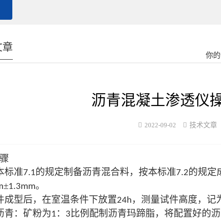
文章
你的
沥青混凝土渗透仪
2022-09-02
技术文章
骤
本标准
的规定制备沥青混合料，按本标准
的规定
7.1
7.2
±
。
m
1.3mm
件成型后，在室温条件下放置
，测量试件高度，记
24h
沥青：矿粉为
：
比例配制沥青玛蹄脂，将配置好的沥
1
3