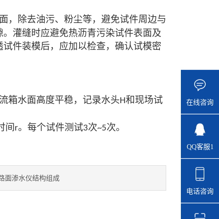
面，除去油污、粉尘等，避免试件周边与
隙。灌缝时应避免热沥青污染试件表面及
透试件装模后，应加以检查，确认试模密
流箱水面高度平稳，记录水头
和现场试
H
在线咨询
时间
。每个试件测试
次
次。
r
3
~5
QQ客服1
路面渗水仪结构组成
电话咨询