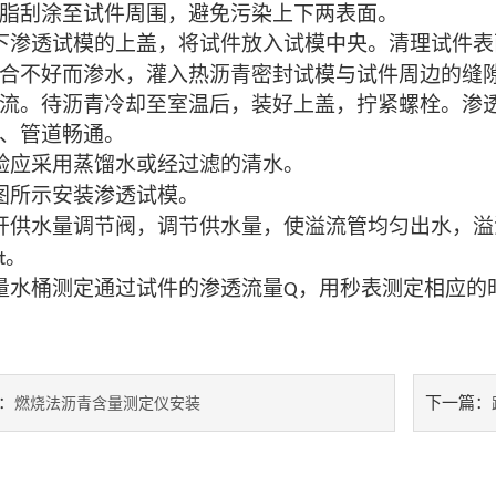
脂刮涂至试件周围，避免污染上下两表面。
下渗透试模的上盖，将试件放入试模中央。清理试件表
合不好而渗水，灌入热沥青密封试模与试件周边的缝
流。待沥青冷却至室温后，装好上盖，拧紧螺栓。渗
、管道畅通。
验应采用蒸馏水或经过滤的清水。
图所示安装渗透试模。
开供水量调节阀，调节供水量，使溢流管均匀出水，溢
。
t
量水桶测定通过试件的渗透流量
，用秒表测定相应的
Q
：
下一篇：
燃烧法沥青含量测定仪安装