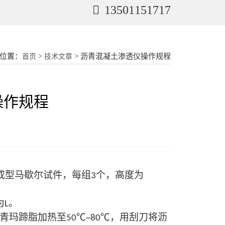
13501151717
位置：
>
> 沥青混凝土渗透仪操作规程
首页
技术文章
操作规程
成型马歇尔试件，每组
个，高度为
3
为
。
L
青玛蹄脂加热至
℃
℃，用刮刀将沥
50
~80