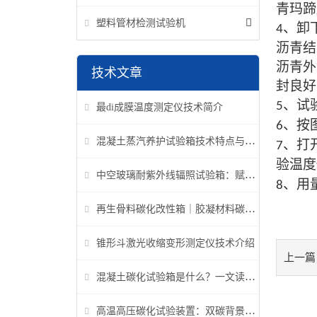
青玛蹄
塑料管材检测试验机
、
卸
4
沥青结
沥青外
技术文章
封良好
、
试
5
最di成膜温度测定仪技术简介
、
按
6
混凝土蒸汽养护试验箱技术特点与应用解析
、
打
7
验温度
中空玻璃耐紫外线辐照试验箱：赋能建筑玻璃质量检测新标准
、
用
8
再生骨料碳化改性箱｜胶凝材料碳化机理研究专用设备
锥形斗激光收缩变形测定仪技术介绍
上一篇
混凝土碳化试验箱是什么？一文读懂它的功能、原理与标准要求
高温高压碳化试验装置：双碳背景下胶凝材料研究核心装备