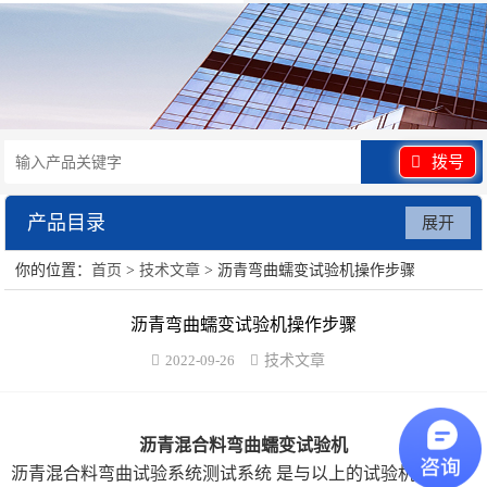
拨号
产品目录
展开
你的位置：
首页
>
技术文章
> 沥青弯曲蠕变试验机操作步骤
水泥砂浆类试验仪器
沥青弯曲蠕变试验机操作步骤
混凝土类检测设备
2022-09-26
技术文章
沥青类试验仪器
防水卷材类试验仪器
沥青混合料弯曲蠕变试验机
沥青混合料弯曲试验系统测试系统 是与以上的试验机配套的
陶瓷砖系列