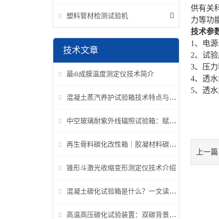
供有关
塑料管材检测试验机
力等功
技术参
1、电源:2
技术文章
2、试验压
3、压力精
最di成膜温度测定仪技术简介
4、透水
5、透水
混凝土蒸汽养护试验箱技术特点与应用解析
中空玻璃耐紫外线辐照试验箱：赋能建筑玻璃质量检测新标准
再生骨料碳化改性箱｜胶凝材料碳化机理研究专用设备
上一篇
锥形斗激光收缩变形测定仪技术介绍
混凝土碳化试验箱是什么？一文读懂它的功能、原理与标准要求
高温高压碳化试验装置：双碳背景下胶凝材料研究核心装备