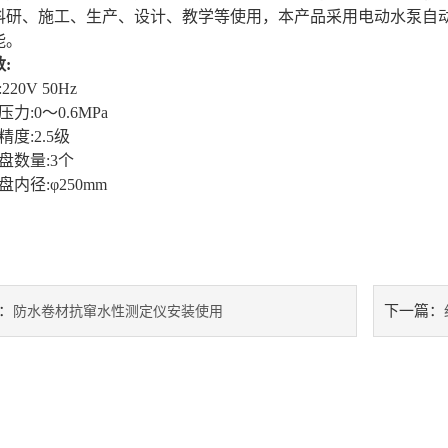
科研、施工、生产、设计、教学等使用，本产品采用电动水泵自
能。
数
:
20V 50Hz
力:0～0.6MPa
度:2.5级
盘数量:3个
盘内径:φ250mm
：
下一篇：
防水卷材抗窜水性测定仪安装使用