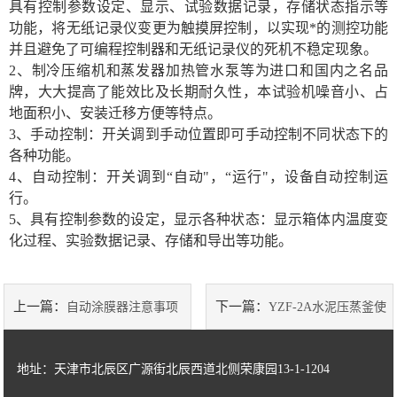
具有控制参数设定、显示、试验数据记录，存储状态指示等
功能，将无纸记录仪变更为触摸屏控制，以实现*的测控功能
土工类试验仪器
并且避免了可编程控制器和无纸记录仪的死机不稳定现象。
2、制冷压缩机和蒸发器加热管水泵等为进口和国内之名品
建筑节能类试验仪器
牌，大大提高了能效比及长期耐久性，本试验机噪音小、占
地面积小、安装迁移方便等特点。
塑料管材检测试验机
3、
手动控制：开关调到手动位置即可手动控制不同状态下的
各种功能。
4、自
动控制：开关调到
“
自动
"
，
“
运行
"
，设备自动控制运
行。
5、具有控制参数的设定，显示各种状态：显示箱体内温度变
化过程、实验数据记录、存储和导出等功能。
上一篇：
下一篇：
自动涂膜器注意事项
YZF-2A水泥压蒸釜使
用注意事项
地址：天津市北辰区广源街北辰西道北侧荣康园13-1-1204