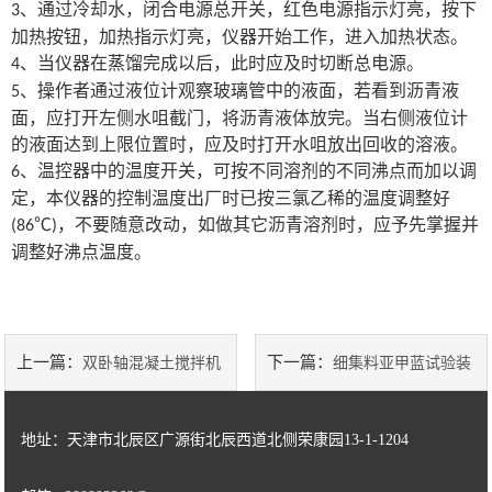
、通过冷却水，闭合电源总开关，红色电源指示灯亮，按下
3
加热按钮，加热指示灯亮，仪器开始工作，进入加热状态。
土工类试验仪器
、当仪器在蒸馏完成以后，此时应及时切断总电源。
4
、操作者通过液位计观察玻璃管中的液面，若看到沥青液
5
建筑节能类试验仪器
面，应打开左侧水咀截门，将沥青液体放完。当右侧液位计
的液面达到上限位置时，应及时打开水咀放出回收的溶液。
塑料管材检测试验机
、温控器中的温度开关，可按不同溶剂的不同沸点而加以调
6
定，本仪器的控制温度出厂时已按三氯乙稀的温度调整好
℃
，不要随意改动，如做其它沥青溶剂时，应予先掌握并
(86
)
调整好沸点温度。
上一篇：
下一篇：
双卧轴混凝土搅拌机
细集料亚甲蓝试验装
工作原理
置操作规程
地址：天津市北辰区广源街北辰西道北侧荣康园13-1-1204