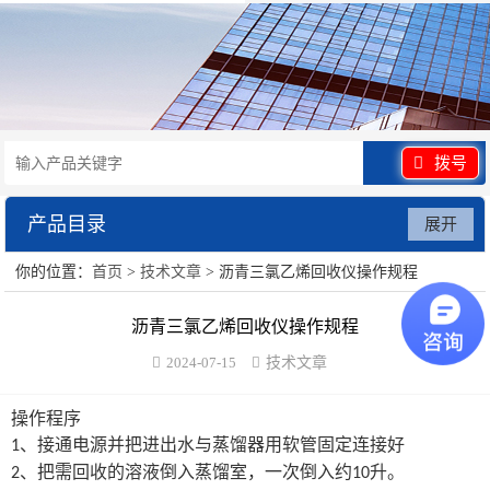
拨号
产品目录
展开
你的位置：
首页
>
技术文章
> 沥青三氯乙烯回收仪操作规程
水泥砂浆类试验仪器
沥青三氯乙烯回收仪操作规程
混凝土类检测设备
2024-07-15
技术文章
沥青类试验仪器
操作程序
防水卷材类试验仪器
、接通电源并把进出水与蒸馏器用软管固定连接好
1
、把需回收的溶液倒入蒸馏室，一次倒入约
升。
2
10
陶瓷砖系列