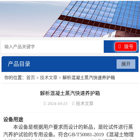
拨号
产品目录
展开
你的位置：
首页
>
技术文章
> 解析混凝土蒸汽快速养护箱
水泥砂浆类试验仪器
解析混凝土蒸汽快速养护箱
混凝土类检测设备
2024-10-23
技术文章
沥青类试验仪器
设备用途
防水卷材类试验仪器
本设备是根据用户要求而设计的新品，是砼试件进行蒸
汽养护试验的专用设备。符合
GB/T50081-2019《混凝土物理
陶瓷砖系列