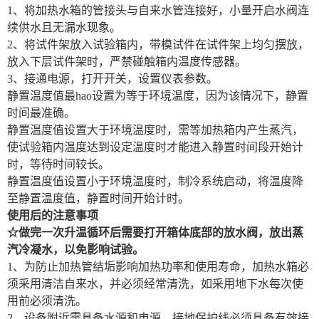
1、将加热水箱的管接头与自来水管连接好，小量开启水阀连
续供水且无漏水现象。
2、将试件架放入试验箱内，带模试件在试件架上均匀摆放，
放入下层试件架时，严禁碰触箱内温度传感器。
3、接通电源，打开开关，设置仪表参数。
静置温度值最hao设置为等于环境温度，因为该情况下，静置
时间最准确。
静置温度值设置大于环境温度时，需等加热箱内产生蒸汽，
使试验箱内温度达到设定温度时才能进入静置时间段开始计
时，等待时间较长。
静置温度值设置小于环境温度时，制冷系统启动，将温度降
至静置温度值，静置时间开始计时。
使用后的注意事项
☆做完一次升温循环后需要打开箱体底部的放水阀，放出蒸
汽冷凝水，以
免
影响试验。
1、为防止加热管结垢影响加热功率和使用寿命，加热水箱必
须采用清洁自来水，并必须经常清洗，如采用地下水每次使
用前必须清洗。
2、设备附近需具备水源和电源，接地保护线必须具备有效接