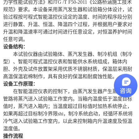
力学性能试验方法》和JTG /T F50-2011《公路桥涵施工技术
规范》要求。本设备采用蒸汽发生器和试验箱分体设计，试
土工类试验仪器
验过程按可程式智能温控仪设定的温度、时间的程序段分别
进行静置、升温、恒温、降温四个过程，并根据用户要求对
建筑节能类试验仪器
升温和降温速率可通过时间进行任意设定，对恒温养护时间
任意可调。
塑料管材检测试验机
设备
结构：
本试验仪器由试验箱体、蒸汽发生器、制冷机组（制冷
型）、智能可程式温控仪表和智能供水系统组成，箱体内
胆、外壳及试件放置架采用优质不锈钢材质，保温层采用耐
高温保温岩棉制作，具有良好的保温和耐腐蚀性能。
设备
工作原理：
在智能温控仪表的控制下，由蒸汽发生器产生蒸汽，经
管路将蒸汽送入试验箱工作室内。当箱内温度低于温度目标
值时，蒸汽进入箱内；当温度超过目标值时加热系统停止，
如果再超过目标制冷界限shi，制冷系统启动，经循环系统将
冷气送入试验箱工作室内，以此来控制箱内升温速度及恒温
温度值。
操作流程