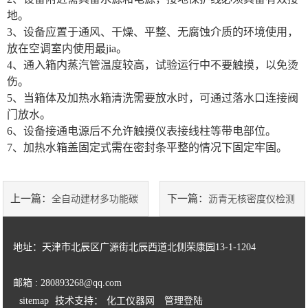
地。
3、设备应置于通风、干燥、平整、无腐蚀介质的环境使用，
放在空调室内使用最jia。
4、通入箱内蒸汽管温度较高，试验运行中不要触摸，以免烫
伤。
5、当箱体及加热水箱清洗需要放水时，可通过落水口连接阀
门放水。
6、设备接通电源后不允许触摸仪表接线柱等带电部位。
7、加热水箱盖固定式需在密封条平整的情况下固定牢固。
上一篇：
下一篇：
全自动建材多功能碳
沥青无核密度仪检测
化试验箱
范围解析与应用实例
地址：天津市北辰区广源街北辰西道北侧荣康园13-1-1204
邮箱 : 280893268@qq.com
sitemap
技术支持：
化工仪器网
管理登陆