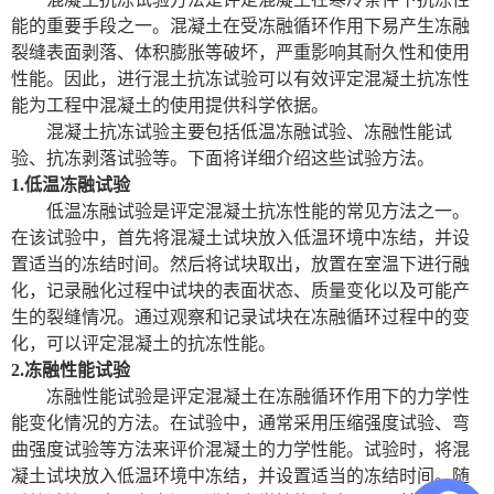
能的重要手段之一。混凝土在受冻融循环作用下易产生冻融
陶瓷砖系列
裂缝表面剥落、体积膨胀等破坏，严重影响其耐久性和使用
性能。因此，进行混土抗冻试验可以有效评定混凝土抗冻性
土工类试验仪器
能为工程中混凝土的使用提供科学依据。
混凝土抗冻试验主要包括低温冻融试验、冻融性能试
建筑节能类试验仪器
验、抗冻剥落试验等。下面将详细介绍这些试验方法。
1.低温冻融试验
塑料管材检测试验机
低温冻融试验是评定混凝土抗冻性能的常见方法之一。
在该试验中，首先将混凝土试块放入低温环境中冻结，并设
置适当的冻结时间。然后将试块取出，放置在室温下进行融
化，记录融化过程中试块的表面状态、质量变化以及可能产
生的裂缝情况。通过观察和记录试块在冻融循环过程中的变
化，可以评定混凝土的抗冻性能。
2.冻融性能试验
冻融性能试验是评定混凝土在冻融循环作用下的力学性
能变化情况的方法。在试验中，通常采用压缩强度试验、弯
曲强度试验等方法来评价
混凝土
的力学性能。试验时，将
混
凝土
试块放入低温环境中冻结，并设置适当的冻结时间。随