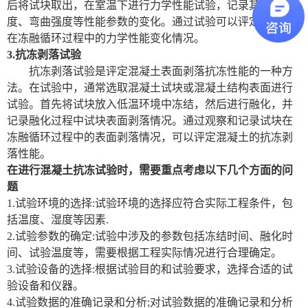
后将试块取出，在室温下进行力学性能试验，记录其压缩强
度、弯曲强度等性能参数的变化。通过试验可以评定混凝土
在冻融循环过程中的力学性能变化情况。
3.抗冻剥落试验
抗冻剥落试验是评定
混凝土
表面剥落抗冻性能的一种方
法。在试验中，通常选取
混凝土
试块或
混凝土
结构表面进行
试验。首先将试块放入低温环境中冻结，然后进行融化，并
记录融化过程中试块表面剥落情况。通过观察和记录试块在
冻融循环过程中的表面剥落情况，可以评定混凝
土
的抗冻剥
落性能。
在进行混凝土抗冻试验时，需要重点考虑以下几个方面的问
题
1.试验环境的选择:试验环境的选择应符合实际工程条件，包
括温度、湿度等因素.
2.试验参数的确定:试验中涉及的参数包括冻结时间、融化时
间、试验温度等，需要根据工程实际情况进行合理确定。
3.试验设备的选择:根据试验目的和试验要求，选择合适的试
验设备和仪器。
4
.
试验数据的准确记录和分析
;对试验
数据
的准确记录和分析