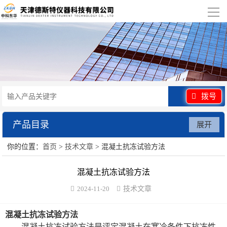
导
航
网站首页
关于我们
产品展示
拨号
行业应用
产品目录
展开
视频展示
你的位置：
首页
>
技术文章
> 混凝土抗冻试验方法
水泥砂浆类试验仪器
资讯中心
混凝土抗冻试验方法
混凝土类检测设备
2024-11-20
技术文章
联系我们
沥青类试验仪器
混凝土抗冻试验方法
防水卷材类试验仪器
混凝土抗冻试验方法是评定混凝土在寒冷条件下抗冻性