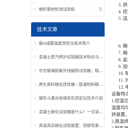
3.
烘
塑料管材检测试验机
4.
控
5.
适
技术文章
最di成膜温度测定仪技术简介
6.
箱
7.
箱
混凝土蒸汽养护试验箱技术特点与应用解析
8.
盐
9.
加
中空玻璃耐紫外线辐照试验箱：赋能建筑玻璃质量检测新标准
10.
11.
再生骨料碳化改性箱｜胶凝材料碳化机理研究专用设备
12.
设备特
锥形斗激光收缩变形测定仪技术介绍
1.控
温度均
混凝土碳化试验箱是什么？一文读懂它的功能、原理与标准要求
拌装置
2.高
高温高压碳化试验装置：双碳背景下胶凝材料研究核心装备