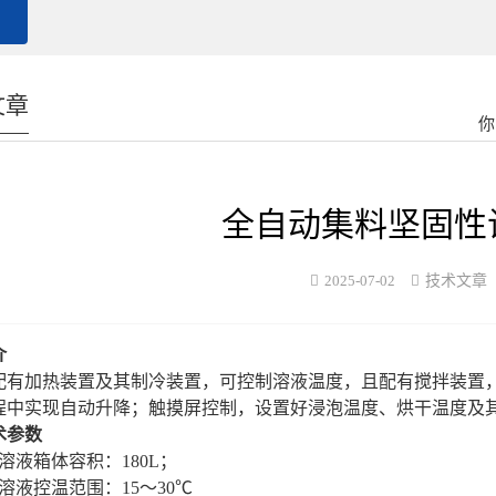
文章
你
全自动集料坚固性
2025-07-02
技术文章
介
配有加热装置及其制冷装置，可控制溶液温度，且配有搅拌装置
程中实现自动升降
；
触摸屏控制，设置好浸泡温度、烘干温度及
术参数
溶液箱体容积：
180L；
溶液控温范围：
15～30℃