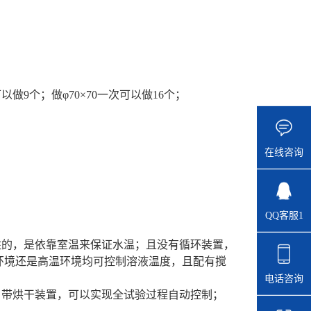
可以做
9
个；做
φ
7
0×
7
0一次可以做
16
个；
在线咨询
QQ客服1
住的，是依靠室温来保证水温；且没有循环装置，
环境还是高温环境均可控制溶液温度，且配有搅
电话咨询
自带烘干装置，可以实现全试验过程自动控制；