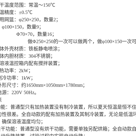
干温度范围：常温～
150℃
温精度：
±0.5℃
用网篮：
φ250×250，数量2；
φ100×150，数量
9
；
Φ
70
×
7
0，数量
16
；
做
Φ250×250的一次可以做两个，做φ100×150一次
体外壳材质：铁板静电喷涂；
体内胆材质：
304不锈钢；
溶液温控箱内配有搅拌装置；
热功率：
2kW
；
制冷功率：
1kW
；
外形尺寸：约
1650mm×1050mm×1780mm
；
电源：
220V 50Hz
。
点
温功能：普通型只有加热装置没有制冷装置，所以夏天恒温是恒不
匀性很差。全自动款的配有加热装置及其制冷装置，无论是低温
，确保溶液温度均匀；
温烘干功能：普通型没有烘干功能，需要单独另配烘箱；全自动款