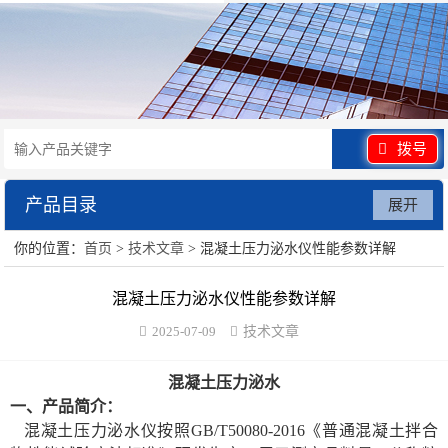
拨号
产品目录
展开
你的位置：
首页
>
技术文章
> 混凝土压力泌水仪性能参数详解
水泥砂浆类试验仪器
混凝土压力泌水仪性能参数详解
混凝土类检测设备
2025-07-09
技术文章
沥青类试验仪器
混凝土压力泌水
防水卷材类试验仪器
一、产品简介：
混凝土压力泌水仪按照
GB/T50080-2016《普通混凝土拌合
陶瓷砖系列