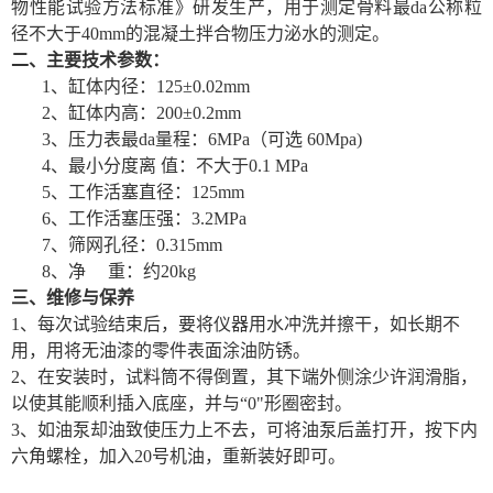
物性能试验方法标准》研发生产，用于测定骨料最da公称粒
径不大于40mm的混凝土拌合物压力泌水的测定。
土工类试验仪器
二、主要技术参数：
1、缸体内径：125±0.02mm
建筑节能类试验仪器
2、缸体内高：200±0.2mm
3、压力表最da量程：6MPa（可选 60Mpa)
塑料管材检测试验机
4、最小分度离 值：不大于0.1 MPa
5、工作活塞直径：125mm
6、工作活塞压强：3.2MPa
7、筛网孔径：0.315mm
8、净 重：约20kg
三、维修与保养
1、
每次试验结束后，要将仪器用水冲洗并擦干，如长期不
用，用将无油漆的零件表面涂油防锈。
2、
在安装时，试料筒不得倒置，其下端外侧涂少许润滑脂，
以使其能顺利插入底座，并与
“0"形圈密封。
3、如油泵却油致使压力上不去，可将油泵后盖打开，按下内
六角螺栓，加入20号机油，重新装好即可。