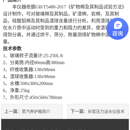
本仪器依据
GB/T5480-2017《矿物棉及其制品试验方法》
陶瓷砖系列
设计制作，可对玻璃棉及其制品，矿渣棉、岩棉、及其制
品，硅酸铝棉及其制品渣球含量进行分析。利用渣球与纤维
土工类试验仪器
在水介质中运动时受到的重力和阻力的差异，使渣球和纤维
得到分离，并通过烘干、筛分、称量测得矿物棉中渣球含
建筑节能类试验仪器
量。
技术参数
塑料管材检测试验机
1、
玻璃转子流量计
:25-250L/h
2、
分离筒
:内径80mm高380mm
3、
纤维收集器
:138x98mm
4、
渣球收集器
:138x98mm
5、
水槽
:500x300x200mm
6、
净重
:25kg
7、
外形尺寸
:450x560x780mm
上一篇：
下一篇：
蒸汽养护箱简介
砂浆压力泌水仪技术
参数详解