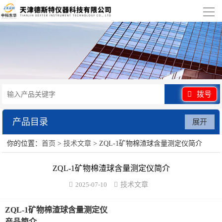
导
航
网站首页
关于我们
产品展示
拨号
行业应用
产品目录
展开
视频展示
你的位置：
首页
>
技术文章
> ZQL-1矿物棉渣球含量测定仪简介
水泥砂浆类试验仪器
资讯中心
ZQL-1矿物棉渣球含量测定仪简介
混凝土类检测设备
2025-07-10
技术文章
联系我们
沥青类试验仪器
ZQL-1矿物棉渣球含量测定仪
防水卷材类试验仪器
产品简介