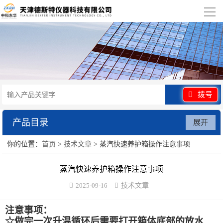
导
航
网站首页
关于我们
产品展示
拨号
行业应用
产品目录
展开
视频展示
你的位置：
首页
>
技术文章
> 蒸汽快速养护箱操作注意事项
水泥砂浆类试验仪器
资讯中心
蒸汽快速养护箱操作注意事项
混凝土类检测设备
2025-09-16
技术文章
联系我们
沥青类试验仪器
注意事项：
防水卷材类试验仪器
☆
做完一次升温循环后需要打开箱体底部的放水