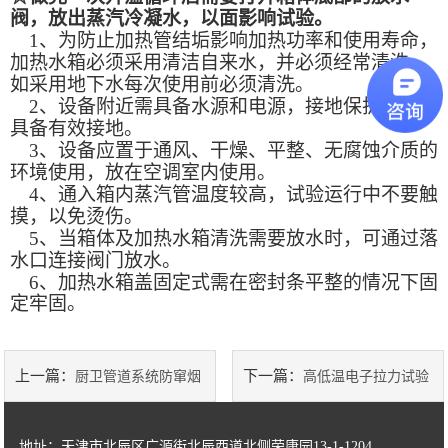
阀，放出蒸汽冷凝水，以面影响试验。
1
、为防止加热管结垢影响加热功率和使用寿命，
陶瓷砖系列
加热水箱必须采用清洁自来水，并必须经常清洗，
如采用地下水每次使用前必须清洗。
土工类试验仪器
2
、设备附近需具备水源和电源，接地保护线必须
具备有效接地。
建筑节能类试验仪器
3
、设备应置于通风、干燥、平整、无腐蚀介质的
环境使用，放在空调室内使用。
塑料管材检测试验机
4
、通入箱内蒸汽管温度较高，试验运行中不要触
摸，以免烫伤。
5
、当箱体及加热水箱清洗需要放水时，可通过落
水口连接阀门放水。
6
、加
热水箱盖固定式需在密封条平整的情况下固
定牢固。
上一篇：
下一篇：
厨卫管道系统防窜烟
高低温电子拉力试验
防倒灌测试仪简介
机操作说明
地址：天津市北辰区广源街北辰西道北侧荣康园13-1-1204