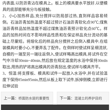
内表面,以防沥青沾在模具上。板上的模具要水平放好,以便模
具的底部能够充分与板接触。
土工类试验仪器
2
、
小心加热样品,充分搅拌以防局部过热,直到样品容易倾
倒。石油沥青加热温度不超过预计石油沥青软化点90℃;煤焦
建筑节能类试验仪器
油沥青样品加热温度不超过煤焦油沥青预计软化点60℃。样
品的加热时间在不影响样品性质和在保证样品充分流动的基
塑料管材检测试验机
础上尽量短。将熔化后的样品充分搅拌之后倒入模具中,在组
装模具时要小心,不要弄乱了配件。在倒样时使试样呈细流状,
自模的一端至另一端往返倒入,使试样略高出模具,将试件在空
气中冷却30min~40min,然后放在规定温度的水浴中保持30mIn
取出,用热的铲将高出模具的沥青刮出,使试样与模具齐平。
3
、
恒温:将支撑板、模具和试件一起放入水浴中,并在试验温
度下保持85min95min,然后从板上取下试件,拆掉侧模,立即进行
拉伸试验
上一篇：
下一篇：
桥面防水层的重要性
混凝土的养护目的