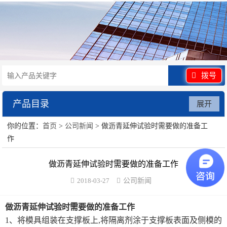
拨号
产品目录
展开
你的位置：
首页
>
公司新闻
> 做沥青延伸试验时需要做的准备工
水泥砂浆类试验仪器
作
混凝土类检测设备
做沥青延伸试验时需要做的准备工作
沥青类试验仪器
2018-03-27
公司新闻
防水卷材类试验仪器
做沥青延伸试验时需要做的
准备工作
1
、
将模具组装在支撑板上,将隔离剂涂于支撑板表面及侧模的
陶瓷砖系列