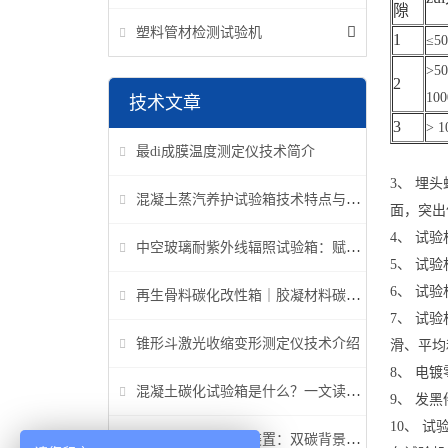
隙
塑料管材检测试验机
1
≤5
>50
2
10
技术文章
3
> 
最di成膜温度测定仪技术简介
3、 埋
混凝土蒸汽养护试验箱技术特点与应用解析
面，突出
4、 试
中空玻璃耐紫外线辐照试验箱：赋能建筑玻璃质量检测新标准
5、 试
6、 试
再生骨料碳化改性箱｜胶凝材料碳化机理研究专用设备
7、 试
锥形斗激光收缩变形测定仪技术介绍
滑、平均
8、 电
混凝土碳化试验箱是什么？一文读懂它的功能、原理与标准要求
9、 发
10、 
高温高压碳化试验装置：双碳背景下胶凝材料研究核心装备