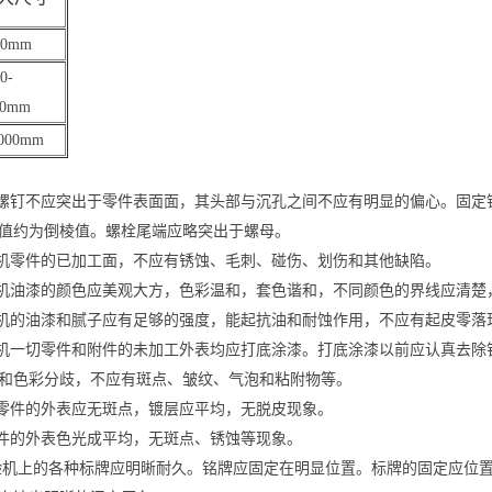
00mm
0-
00mm
1000mm
头螺钉不应突出于零件表面面，其头部与沉孔之间不应有明显的偏心。固
值约为倒棱值。螺栓尾端应略突出于螺母。
验机零件的已加工面，不应有锈蚀、毛刺、碰伤、划伤和其他缺陷。
验机油漆的颜色应美观大方，色彩温和，套色谐和，不同颜色的界线应清楚
验机的油漆和腻子应有足够的强度，能起抗油和耐蚀作用，不应有起皮零落
验机一切零件和附件的未加工外表均应打底涂漆。打底涂漆以前应认真去
和色彩分歧，不应有斑点、皱纹、气泡和粘附物等。
镀零件的外表应无斑点，镀层应平均，无脱皮现象。
黑件的外表色光成平均，无斑点、锈蚀等现象。
试验机上的各种标牌应明晰耐久。铭牌应固定在明显位置。标牌的固定应位