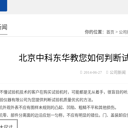
新闻
你的位置：
>
首页
公司
北京中科东华教您如何判断
2014-06-27
公司新闻
试验机技术的客户在购买试验机时，可能都是无从着手，很盲目的听
验仪器有限公司为您提供判断试验机质量优劣的方法。
验机外观外表不应有图样未规则的凸起、凹陷、粗糙不平和其他损伤。
验机零、部件分离面的边沿应划一匀称，不应有明显的错位。门、盖装卸
ui大尺寸