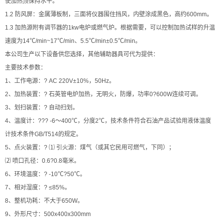
使加热顶保持水平。
1.2 防风屏：金属薄板制，三面将仪器围住挡风，内壁涂成黑色，高约600mm。
1.3 加热源附有调节器的1kw电炉或燃气炉。根据需要，可以控制加热试样的升温
速度为14℃/min~17℃/min、5.5℃/min±0.5℃/min。
本公司生产以下设备供您选择，其他辅助器具可代为提供：
主要技术参数：
1、工作电源：? AC 220V±10%，50Hz。
2、加热装置：? 石英管电炉加热，无明火，防爆，功率0?600W连续可调。
3、划扫装置：? 自动扫划。
4、温度计：??? -6～400℃，分度2℃，技术条件符合石油产品试验用液体温度
计技术条件GB/T514的规定。
5、点火装置：? ⑴ 引火源：煤气（或其它民用可燃气，下同）；
⑵ 喷口孔径：0.6?0.8毫米。
6、环境温度：? -10℃?50℃。
7、相对湿度：? ≤85%。
8、整机功耗：不大于650W。
9、外形尺寸：500x400x300mm