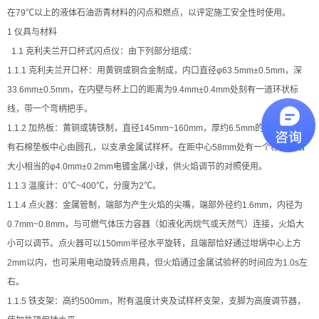
在79℃以上的液体石油沥青材料的闪点和燃点，以评定施工安全性时使用。
1 仪具与材料
土工类试验仪器
1.1 克利夫兰开口杯式闪点仪：由下列部分组成：
建筑节能类试验仪器
1.1.1 克利夫兰开口杯：用黄铜或铜合金制成，内口直径φ63.5mm±0.5mm，深
33.6mm±0.5mm，在内壁与杯上口的距离为9.4mm±0.4mm处刻有一道环状标
塑料管材检测试验机
线，带一个弯柄把手。
1.1.2 加热板：黄铜或铸铁制，直径145mm~160mm，厚约6.5mm的金属板，上
有石棉垫板中心由圆孔，以支承金属试样杯。在距中心58mm处有一个标准试焰
大小相当的φ4.0mm±0.2mm电镀金属小球，供火焰调节的对照使用。
1.1.3 温度计：0℃~400℃，分度为2℃。
1.1.4 点火器：金属管制，端部为产生火焰的尖嘴，端部外径约1.6mm，内径为
0.7mm~0.8mm，与可燃气体压力容器（如液化丙烷气或天然气）连接，火焰大
小可以调节。点火器可以150mm半径水平旋转，且端部恰好通过坩埚中心上方
2mm以内，也可采用电动旋转点用具，但火焰通过金属试验杯的时间应为1.0s左
右。
1.1.5 铁支架：高约500mm，附有温度计夹及试样杯支架，支脚为高度调节器，