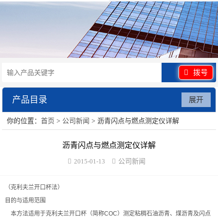
拨号
产品目录
展开
你的位置：
首页
>
公司新闻
> 沥青闪点与燃点测定仪详解
水泥砂浆类试验仪器
沥青闪点与燃点测定仪详解
混凝土类检测设备
2015-01-13
公司新闻
沥青类试验仪器
（克利夫兰开口杯法）
防水卷材类试验仪器
目的与适用范围
本方法适用于克利夫兰开口杯（简称COC）测定粘稠石油沥青、煤沥青及闪点
陶瓷砖系列