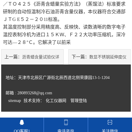
／ＴＯ４２５《沥青含蜡量实验方法》（蒸馏法）标准要求
研制的自动恒温制冷石油沥青含量仪器，本仪器符合交通部
土工类试验仪器
ＪＴG E５２－２０11标准。
其温度控制部分采用精度高、反映快、读数清晰的数字电子
建筑节能类试验仪器
温控表制冷机为进口１５ＫＷ、Ｆ２２大功率压缩机，深冷
塑料管材检测试验机
可达—２８°Ｃ。它解决了以前采
上一篇：
下一篇：
沥青蜡含量试验仪详
数显不锈钢延伸度仪
解
主要特点
地址：天津市北辰区广源街北辰西道北侧荣康园13-1-1204
邮箱 : 280893268@qq.com
sitemap
技术支持：
化工仪器网
管理登陆
QQ客服1
电话咨询
关注微信