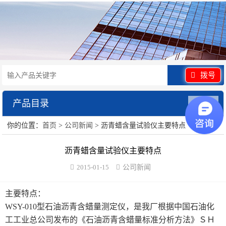
拨号
产品目录
展开
你的位置：
首页
>
公司新闻
> 沥青蜡含量试验仪主要特点
水泥砂浆类试验仪器
沥青蜡含量试验仪主要特点
混凝土类检测设备
2015-01-15
公司新闻
沥青类试验仪器
主要特点：
防水卷材类试验仪器
WSY-010型石油沥青含蜡量测定仪，是我厂根据中国石油化
工工业总公司发布的《石油沥青含蜡量标准分析方法》ＳＨ
陶瓷砖系列