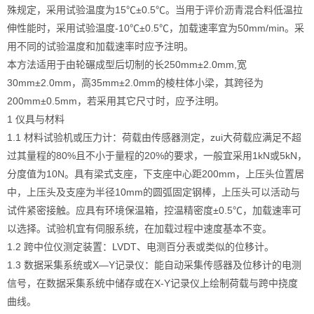
殊规定，采用试验温度为15℃±0.5℃。当用于评价沥青混合料低温拉
伸性能时，采用试验温度-10℃±0.5℃，加载速率宜为50mm/min。采
土工类试验仪器
用不同的试验温度和加载速率时应予注明。
本方法适用于由轮碾成型后切制的长250mm±2.0mm,宽
建筑节能类试验仪器
30mm±2.0mm，高35mm±2.0mm的棱柱体小梁，其跨径为
塑料管材检测试验机
200mm±0.5mm，若采用其它尺寸时，应予注明。
1 仪具与材料
1.1 材料试验机或压力计：荷载由传感器测定，zui大荷载应满足不超
过其量程的80%且不小于量程的20%的要求，一般宜采用1kN或5kN，
分度值为10N。具有梁式支座，下支座中心距200mm，上压头位置居
中，上压头及支座为半径10mm的圆弧固定钢棒，上压头可以活动与
试件紧密接触。应具有环境保温箱，控温精密度±0.5℃，加载速率可
以选择。试验机宜有伺服系统，在加载过程中速度基本不变。
1.2 跨中位仪测定装置：LVDT、电测百分表或类似的位移计。
1.3 数据采集系统或X—Y记录仪：能自动采集传感器及位移计的电测
信号，在数据采集系统中储存或在X-Y记录仪上绘制荷载与跨中挠度
曲线。