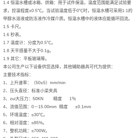
1.4 恒温水槽或冰箱、烘箱：用于试件保温，温度范围能满足试验要
求，控温程度±0.5℃。当试验温度低于0℃时，恒温水槽可采用1:1的
甲醇水溶液或防冻液作冷媒介质。恒温水槽中的液体应能循环回流。
1.5 卡尺。
1.6 秒表。
1.7 温度计：分度为0.5℃。
1.8 天平感量不大于0.1g。
1.9 其它：平板玻璃等。
本公司生产以下设备供您选择，其他辅助器具可代为提供：
主要技术指标：
1、上升速率：（50±5）mm/min
2、压头直径：标准小梁夹具
3、zui大压力：50KN 精度 1％
4、流值范围：0－15.00mm 精度 ±0.1mm
5、环境温度：≤30℃。
6、相对湿度：≤85%。
7、整机功耗：≤700W。