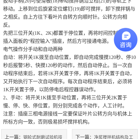
扳动手柄(20)可使滑板(18)带动搅拌锅沿立柱(21)的导轨上下
移动。上移到位后旋紧定位螺钉(19)即可搅拌，卸下搅拌锅与
陶瓷砖系列
之相反。自上方往下看叶片自转方向顺时针。公转方向相
反。
土工类试验仪器
先把三位开关(1K、2K)都置于停位置，再将时间控制器插头
插入面板的“程控输入”插座，然后方可接通电源。
建筑节能类试验仪器
电气操作分手动和自动两种
塑料管材检测试验机
自动：将开关1K拨至自动位置，即自动完成慢搅120秒、停10
秒后报警5秒、快搅120秒的动作，然后自动停止。当一次自
动程序结束后，若将1K开关置于停，再将1K开关置于自动，
又开始执行下一次自动程序。每次自动程序结束后，必须将
1K开关置于停，以防停电后程控器误动作。
2、手动：将开关1K拨至手动位置，再将三位开关2K置于
慢、停、快、停位置，则分别完成各个动作，人工计时。
注意：插座三相电源接线一定要保证叶片公转方向与机体上
所标方向一致，否则极易损坏搅拌机构。
上一篇：
下一篇：
钢轮式耐磨试验机技
净浆搅拌机结构及工