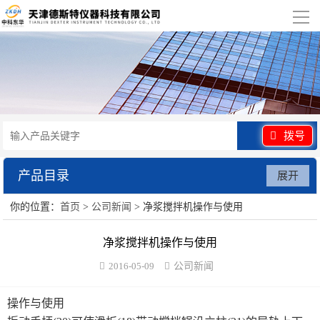
导
航
网站首页
关于我们
产品展示
拨号
行业应用
产品目录
展开
视频展示
你的位置：
首页
>
公司新闻
> 净浆搅拌机操作与使用
水泥砂浆类试验仪器
资讯中心
净浆搅拌机操作与使用
混凝土类检测设备
2016-05-09
公司新闻
联系我们
沥青类试验仪器
操作与使用
防水卷材类试验仪器