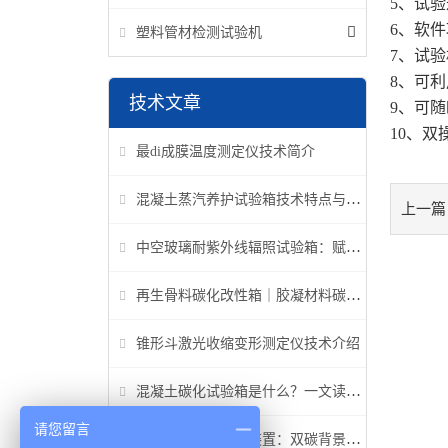
5、试
6、软
塑料管材检测试验机
7、试
8、可
技术文章
9、可随
10、
最di成膜温度测定仪技术简介
混凝土蒸汽养护试验箱技术特点与应用解析
上一篇
中空玻璃耐紫外线辐照试验箱：赋能建筑玻璃质量检测新标准
再生骨料碳化改性箱｜胶凝材料碳化机理研究专用设备
锥形斗激光收缩变形测定仪技术介绍
混凝土碳化试验箱是什么？一文读懂它的功能、原理与标准要求
请您留言
高温高压碳化试验装置：双碳背景下胶凝材料研究核心装备